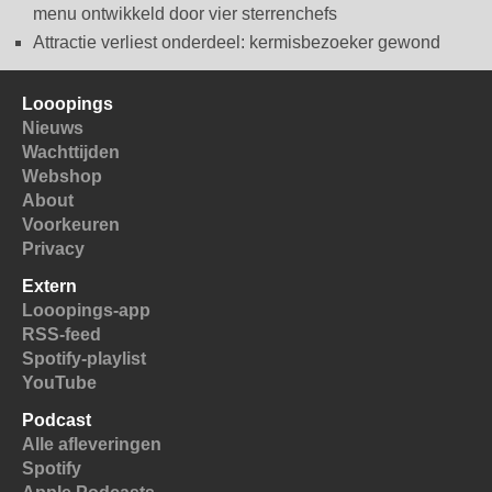
menu ontwikkeld door vier sterrenchefs
Attractie verliest onderdeel: kermisbezoeker gewond
Looopings
Nieuws
Wachttijden
Webshop
About
Voorkeuren
Privacy
Extern
Looopings-app
RSS-feed
Spotify-playlist
YouTube
Podcast
Alle afleveringen
Spotify