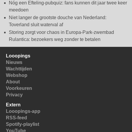
Nóg een Efteling-pubquiz: fans kunnen dit jaar twee keer
meedoen
Niet langer de grootste douche van Nederland:
Toverland sluit waterval af
Storing zorgt voor chaos in Europa-Park-zwembad
Rulantica: bezoekers weg zonder te betalen
Looopings
Nieuws
Wachttijden
Webshop
About
Voorkeuren
Privacy
Extern
Looopings-app
RSS-feed
Spotify-playlist
YouTube