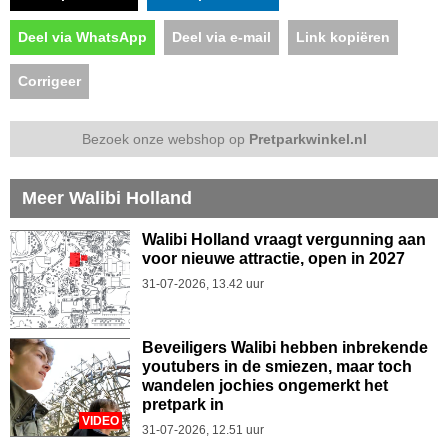
Deel via WhatsApp
Deel via e-mail
Link kopiëren
Corrigeer
Bezoek onze webshop op
Pretparkwinkel.nl
Meer Walibi Holland
Walibi Holland vraagt vergunning aan
voor nieuwe attractie, open in 2027
31-07-2026, 13.42 uur
Beveiligers Walibi hebben inbrekende
youtubers in de smiezen, maar toch
wandelen jochies ongemerkt het
pretpark in
VIDEO
31-07-2026, 12.51 uur