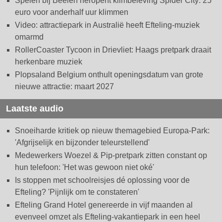
Spelen bij Beelen heropent klimbeleving Spider City: 25
euro voor anderhalf uur klimmen
Video: attractiepark in Australië heeft Efteling-muziek
omarmd
RollerCoaster Tycoon in Drievliet: Haags pretpark draait
herkenbare muziek
Plopsaland Belgium onthult openingsdatum van grote
nieuwe attractie: maart 2027
Laatste audio
Snoeiharde kritiek op nieuw themagebied Europa-Park:
'Afgrijselijk en bijzonder teleurstellend'
Medewerkers Woezel & Pip-pretpark zitten constant op
hun telefoon: 'Het was gewoon niet oké'
Is stoppen met schoolreisjes dé oplossing voor de
Efteling? 'Pijnlijk om te constateren'
Efteling Grand Hotel genereerde in vijf maanden al
evenveel omzet als Efteling-vakantiepark in een heel