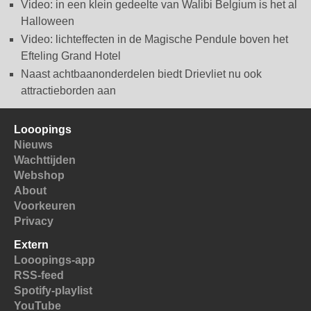
Video: in een klein gedeelte van Walibi Belgium is het al
Halloween
Video: lichteffecten in de Magische Pendule boven het
Efteling Grand Hotel
Naast achtbaanonderdelen biedt Drievliet nu ook
attractieborden aan
Looopings
Nieuws
Wachttijden
Webshop
About
Voorkeuren
Privacy
Extern
Looopings-app
RSS-feed
Spotify-playlist
YouTube