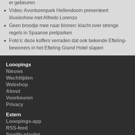
er gebeuren
Video: Avonturenpark Hellendoorn presenteert
illusieshow met Alfredo Lorenzo
Geen broodje mee naar binnen: klacht over strenge
regels in Spaanse pretparken
Foto's: deze koffers verraden dat ook bekende Efteling-
bewoners in het Efteling Grand Hotel slapen
Looopings
Nieuws
Wachttijden
Webshop
About
Voorkeuren
Privacy
Extern
Looopings-app
RSS-feed
Spotify-playlist