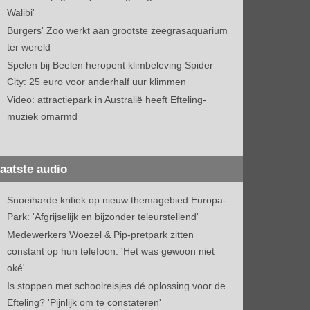
Walibi'
Burgers' Zoo werkt aan grootste zeegrasaquarium
ter wereld
Spelen bij Beelen heropent klimbeleving Spider
City: 25 euro voor anderhalf uur klimmen
Video: attractiepark in Australië heeft Efteling-
muziek omarmd
aatste audio
Snoeiharde kritiek op nieuw themagebied Europa-
Park: 'Afgrijselijk en bijzonder teleurstellend'
Medewerkers Woezel & Pip-pretpark zitten
constant op hun telefoon: 'Het was gewoon niet
oké'
Is stoppen met schoolreisjes dé oplossing voor de
Efteling? 'Pijnlijk om te constateren'