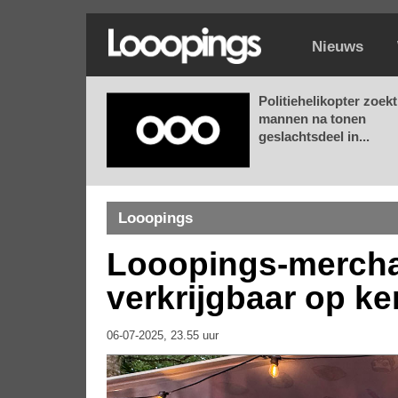
Nieuws
Politiehelikopter zoekt
mannen na tonen
geslachtsdeel in...
Looopings
Looopings-merchan
verkrijgbaar op ke
06-07-2025, 23.55 uur