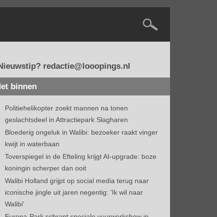
Nieuwstip? redactie@looopings.nl
et binnen
Politiehelikopter zoekt mannen na tonen
geslachtsdeel in Attractiepark Slagharen
Bloederig ongeluk in Walibi: bezoeker raakt vinger
kwijt in waterbaan
Toverspiegel in de Efteling krijgt AI-upgrade: boze
koningin scherper dan ooit
Walibi Holland grijpt op social media terug naar
iconische jingle uit jaren negentig: 'Ik wil naar
Walibi'
Europa-Park schrapt speciale vuurwerkshow in