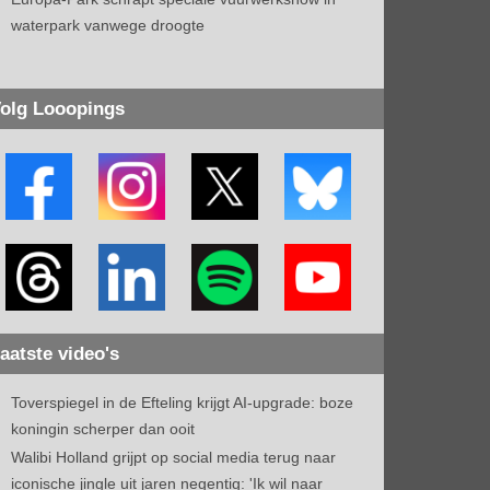
waterpark vanwege droogte
olg Looopings
aatste video's
Toverspiegel in de Efteling krijgt AI-upgrade: boze
koningin scherper dan ooit
Walibi Holland grijpt op social media terug naar
iconische jingle uit jaren negentig: 'Ik wil naar