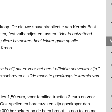
 koop. De nieuwe souvenircollectie van Kermis Best
men, festivalbandjes en tassen.
"Het is ontzettend
guliere bezoekers heel lekker gaan op alle
M
e Kroon.
 is blij dat er voor het eerst officiële souvenirs zijn."
 omschreven als
"de mooiste goedkoopste kermis van
es 1,50 euro, voor familieattracties 2 euro en voor
o. Ook spellen en horecazaken zijn goedkoper dan
00.000 bezoekers op de been brengt, is nog tot en met