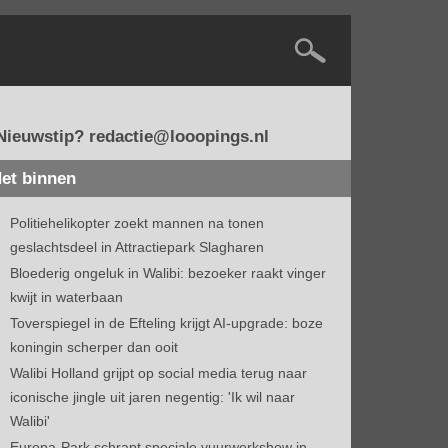
Nieuwstip? redactie@looopings.nl
et binnen
Politiehelikopter zoekt mannen na tonen
geslachtsdeel in Attractiepark Slagharen
Bloederig ongeluk in Walibi: bezoeker raakt vinger
kwijt in waterbaan
Toverspiegel in de Efteling krijgt AI-upgrade: boze
koningin scherper dan ooit
Walibi Holland grijpt op social media terug naar
iconische jingle uit jaren negentig: 'Ik wil naar
Walibi'
Europa-Park schrapt speciale vuurwerkshow in