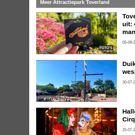
Meer Attractiepark Toverland
Tov
uit:
mani
05-08-2
FOTO'S
Duik
wes
30-07-2
Hal
Cirq
25-07-2