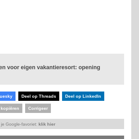
en voor eigen vakantieresort: opening
luesky
Deel op Threads
Deel op LinkedIn
 kopiëren
Corrigeer
je Google-favoriet:
klik hier