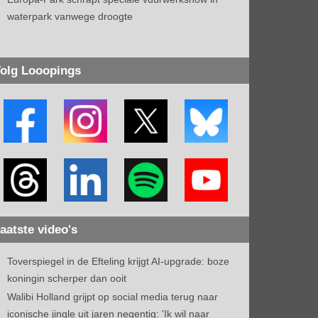
waterpark vanwege droogte
olg Looopings
aatste video's
Toverspiegel in de Efteling krijgt AI-upgrade: boze
koningin scherper dan ooit
Walibi Holland grijpt op social media terug naar
iconische jingle uit jaren negentig: 'Ik wil naar