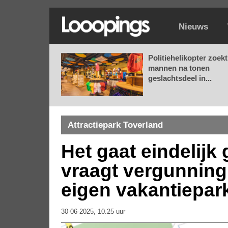
Nieuws
Politiehelikopter zoekt
mannen na tonen
geslachtsdeel in...
Attractiepark Toverland
Het gaat eindelijk
vraagt vergunning
eigen vakantiepar
30-06-2025, 10.25 uur