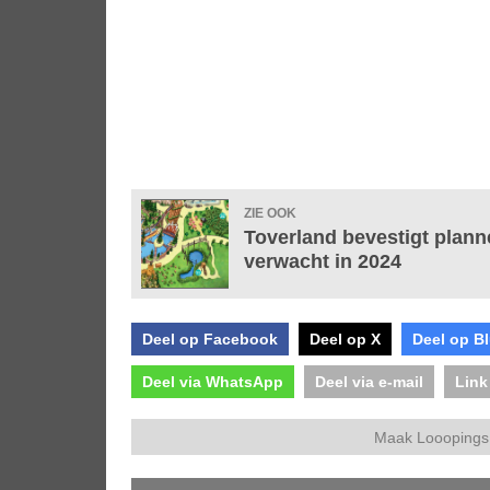
ZIE OOK
Toverland bevestigt plann
verwacht in 2024
Deel op Facebook
Deel op X
Deel op B
Deel via WhatsApp
Deel via e-mail
Link
Maak Looopings 