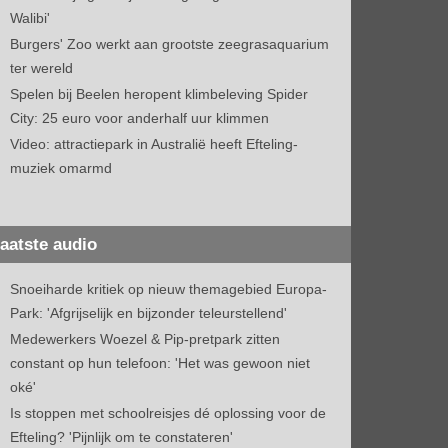
Walibi'
Burgers' Zoo werkt aan grootste zeegrasaquarium
ter wereld
Spelen bij Beelen heropent klimbeleving Spider
City: 25 euro voor anderhalf uur klimmen
Video: attractiepark in Australië heeft Efteling-
muziek omarmd
aatste audio
Snoeiharde kritiek op nieuw themagebied Europa-
Park: 'Afgrijselijk en bijzonder teleurstellend'
Medewerkers Woezel & Pip-pretpark zitten
constant op hun telefoon: 'Het was gewoon niet
oké'
Is stoppen met schoolreisjes dé oplossing voor de
Efteling? 'Pijnlijk om te constateren'