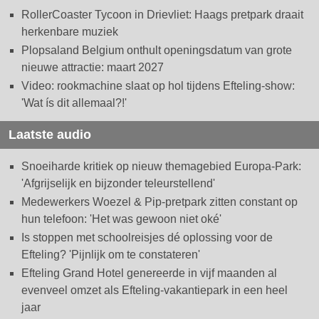
RollerCoaster Tycoon in Drievliet: Haags pretpark draait
herkenbare muziek
Plopsaland Belgium onthult openingsdatum van grote
nieuwe attractie: maart 2027
Video: rookmachine slaat op hol tijdens Efteling-show:
'Wat ís dit allemaal?!'
Laatste audio
Snoeiharde kritiek op nieuw themagebied Europa-Park:
'Afgrijselijk en bijzonder teleurstellend'
Medewerkers Woezel & Pip-pretpark zitten constant op
hun telefoon: 'Het was gewoon niet oké'
Is stoppen met schoolreisjes dé oplossing voor de
Efteling? 'Pijnlijk om te constateren'
Efteling Grand Hotel genereerde in vijf maanden al
evenveel omzet als Efteling-vakantiepark in een heel
jaar