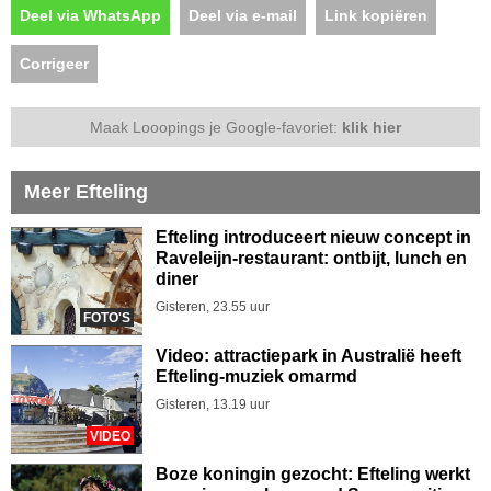
Deel via WhatsApp
Deel via e-mail
Link kopiëren
Corrigeer
Maak Looopings je Google-favoriet:
klik hier
Meer Efteling
Efteling introduceert nieuw concept in
Raveleijn-restaurant: ontbijt, lunch en
diner
Gisteren, 23.55 uur
FOTO'S
Video: attractiepark in Australië heeft
Efteling-muziek omarmd
Gisteren, 13.19 uur
VIDEO
Boze koningin gezocht: Efteling werkt