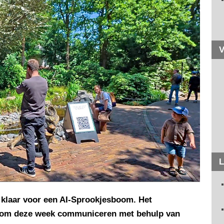
V
L
et klaar voor een AI-Sprookjesboom. Het
 boom deze week communiceren met behulp van