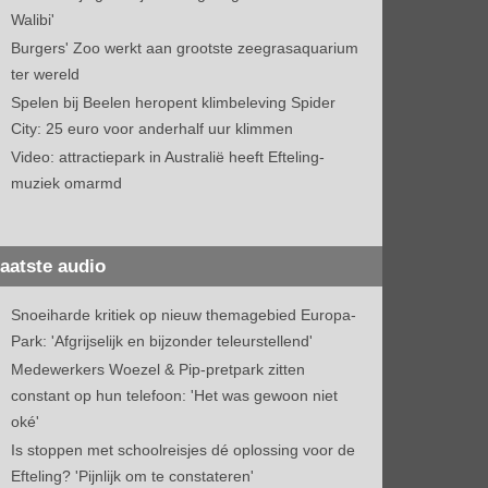
Walibi'
Burgers' Zoo werkt aan grootste zeegrasaquarium
ter wereld
Spelen bij Beelen heropent klimbeleving Spider
City: 25 euro voor anderhalf uur klimmen
Video: attractiepark in Australië heeft Efteling-
muziek omarmd
aatste audio
Snoeiharde kritiek op nieuw themagebied Europa-
Park: 'Afgrijselijk en bijzonder teleurstellend'
Medewerkers Woezel & Pip-pretpark zitten
constant op hun telefoon: 'Het was gewoon niet
oké'
Is stoppen met schoolreisjes dé oplossing voor de
Efteling? 'Pijnlijk om te constateren'