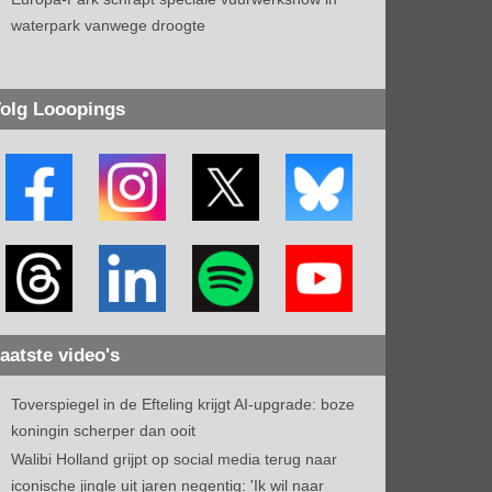
waterpark vanwege droogte
olg Looopings
aatste video's
Toverspiegel in de Efteling krijgt AI-upgrade: boze
koningin scherper dan ooit
Walibi Holland grijpt op social media terug naar
iconische jingle uit jaren negentig: 'Ik wil naar