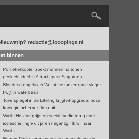
Nieuwstip? redactie@looopings.nl
et binnen
Politiehelikopter zoekt mannen na tonen
geslachtsdeel in Attractiepark Slagharen
Bloederig ongeluk in Walibi: bezoeker raakt vinger
kwijt in waterbaan
Toverspiegel in de Efteling krijgt AI-upgrade: boze
koningin scherper dan ooit
Walibi Holland grijpt op social media terug naar
iconische jingle uit jaren negentig: 'Ik wil naar
Walibi'
Europa-Park schrapt speciale vuurwerkshow in