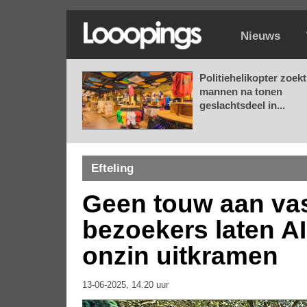
Nieuws
Politiehelikopter zoekt
mannen na tonen
geslachtsdeel in...
Efteling
Geen touw aan vast
bezoekers laten 
onzin uitkramen
13-06-2025, 14.20 uur