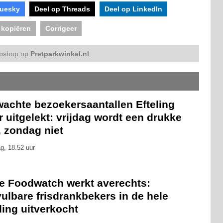
luesky
Deel op Threads
Deel op LinkedIn
 kopiëren
Corrigeer
bshop op
Pretparkwinkel.nl
wachte bezoekersaantallen Efteling
 uitgelekt: vrijdag wordt een drukke
, zondag niet
g, 18.52 uur
ie Foodwatch werkt averechts:
ulbare frisdrankbekers in de hele
ling uitverkocht