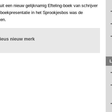
it een nieuw gelijknamig Efteling-boek van schrijver
e boekpresentatie in het Sprookjesbos was de
ien.
erieus nieuw merk
L