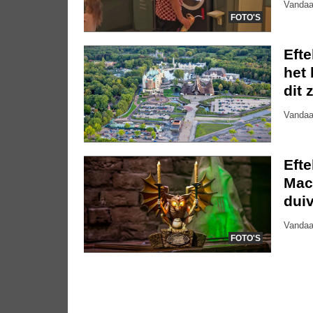
Vandaa
FOTO'S
Eft
het 
dit 
Vandaa
Eft
Mac
dui
Vandaa
FOTO'S