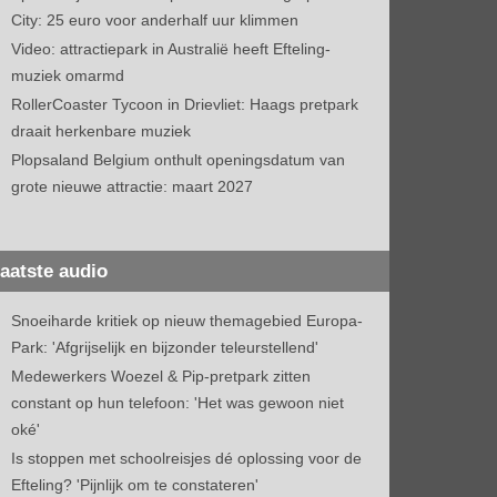
City: 25 euro voor anderhalf uur klimmen
Video: attractiepark in Australië heeft Efteling-
muziek omarmd
RollerCoaster Tycoon in Drievliet: Haags pretpark
draait herkenbare muziek
Plopsaland Belgium onthult openingsdatum van
grote nieuwe attractie: maart 2027
aatste audio
Snoeiharde kritiek op nieuw themagebied Europa-
Park: 'Afgrijselijk en bijzonder teleurstellend'
Medewerkers Woezel & Pip-pretpark zitten
constant op hun telefoon: 'Het was gewoon niet
oké'
Is stoppen met schoolreisjes dé oplossing voor de
Efteling? 'Pijnlijk om te constateren'