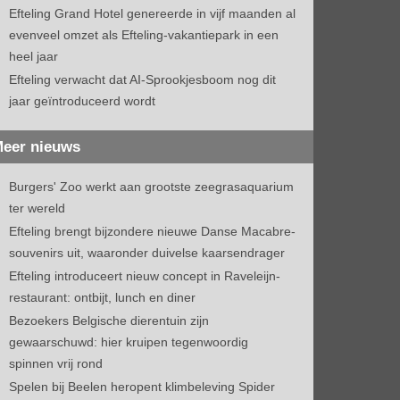
Efteling Grand Hotel genereerde in vijf maanden al
evenveel omzet als Efteling-vakantiepark in een
heel jaar
Efteling verwacht dat AI-Sprookjesboom nog dit
jaar geïntroduceerd wordt
eer nieuws
Burgers' Zoo werkt aan grootste zeegrasaquarium
ter wereld
Efteling brengt bijzondere nieuwe Danse Macabre-
souvenirs uit, waaronder duivelse kaarsendrager
Efteling introduceert nieuw concept in Raveleijn-
restaurant: ontbijt, lunch en diner
Bezoekers Belgische dierentuin zijn
gewaarschuwd: hier kruipen tegenwoordig
spinnen vrij rond
Spelen bij Beelen heropent klimbeleving Spider