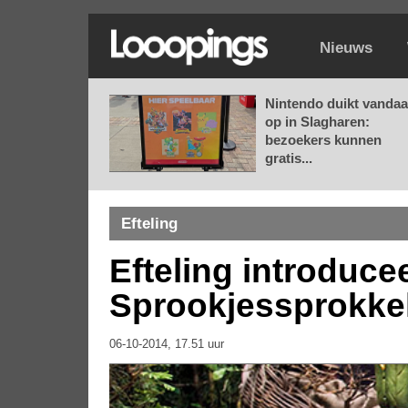
Nieuws
Nintendo duikt vanda
op in Slagharen:
bezoekers kunnen
gratis...
Efteling
Efteling introduce
Sprookjessprokke
06-10-2014, 17.51 uur