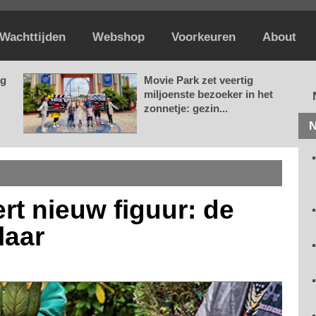
Wachttijden
Webshop
Voorkeuren
About
ag
Movie Park zet veertig
miljoenste bezoeker in het
zonnetje: gezin...
N
ert nieuw figuur: de
laar