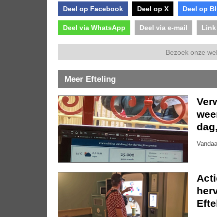
Deel op Facebook
Deel op X
Deel op B
Deel via WhatsApp
Deel via e-mail
Link
Bezoek onze we
Meer Efteling
Ver
weer
dag
Vandaa
Act
herv
Efte