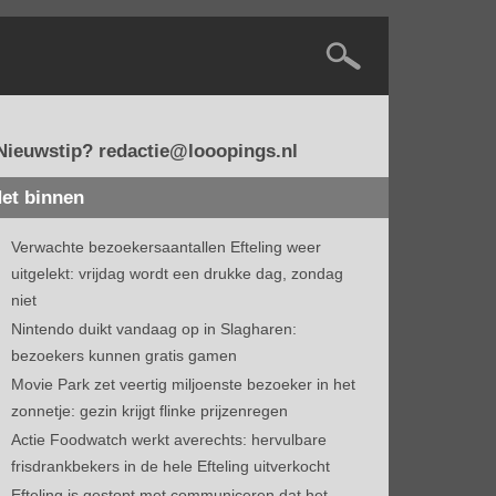
Nieuwstip? redactie@looopings.nl
et binnen
Verwachte bezoekersaantallen Efteling weer
uitgelekt: vrijdag wordt een drukke dag, zondag
niet
Nintendo duikt vandaag op in Slagharen:
bezoekers kunnen gratis gamen
Movie Park zet veertig miljoenste bezoeker in het
zonnetje: gezin krijgt flinke prijzenregen
Actie Foodwatch werkt averechts: hervulbare
frisdrankbekers in de hele Efteling uitverkocht
Efteling is gestopt met communiceren dat het