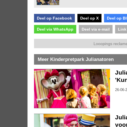
Deel op Facebook
Deel op X
Deel op B
Deel via WhatsApp
Deel via e-mail
Link
Looopings reclame
Meer Kinderpretpark Julianatoren
Juli
'Kun
26-06-2
Juli
voo