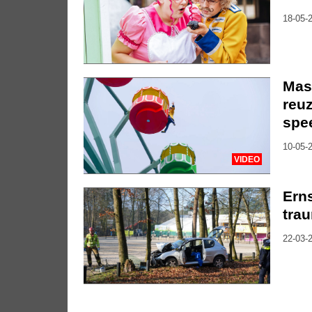
18-05-2
Mas
reuz
spee
10-05-2
VIDEO
Erns
tra
22-03-2