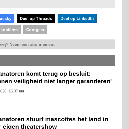
luesky
Deel op Threads
Deel op LinkedIn
 kopiëren
Corrigeer
vrij?
Neem een abonnement
anatoren komt terug op besluit:
nen veiligheid niet langer garanderen'
026, 15.37 uur
anatoren stuurt mascottes het land in
r eigen theatershow