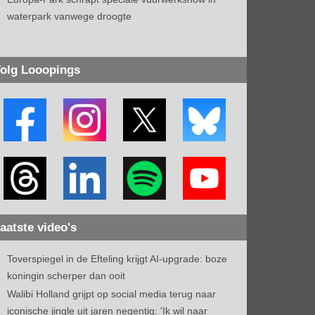
waterpark vanwege droogte
olg Looopings
aatste video's
Toverspiegel in de Efteling krijgt AI-upgrade: boze
koningin scherper dan ooit
Walibi Holland grijpt op social media terug naar
iconische jingle uit jaren negentig: 'Ik wil naar