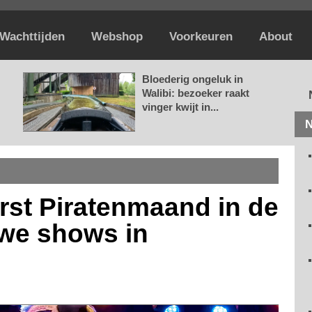
Wachttijden
Webshop
Voorkeuren
About
Bloederig ongeluk in
Walibi: bezoeker raakt
vinger kwijt in...
N
erst Piratenmaand in de
uwe shows in