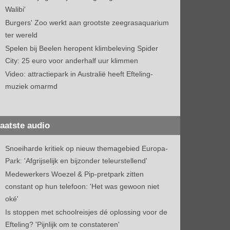
Walibi'
Burgers' Zoo werkt aan grootste zeegrasaquarium
ter wereld
Spelen bij Beelen heropent klimbeleving Spider
City: 25 euro voor anderhalf uur klimmen
Video: attractiepark in Australië heeft Efteling-
muziek omarmd
aatste audio
Snoeiharde kritiek op nieuw themagebied Europa-
Park: 'Afgrijselijk en bijzonder teleurstellend'
Medewerkers Woezel & Pip-pretpark zitten
constant op hun telefoon: 'Het was gewoon niet
oké'
Is stoppen met schoolreisjes dé oplossing voor de
Efteling? 'Pijnlijk om te constateren'