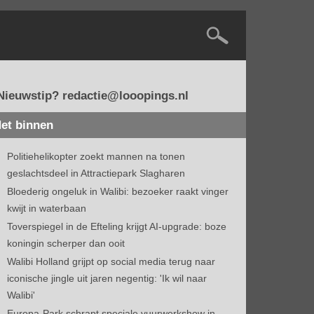
Nieuwstip? redactie@looopings.nl
et binnen
Politiehelikopter zoekt mannen na tonen
geslachtsdeel in Attractiepark Slagharen
Bloederig ongeluk in Walibi: bezoeker raakt vinger
kwijt in waterbaan
Toverspiegel in de Efteling krijgt AI-upgrade: boze
koningin scherper dan ooit
Walibi Holland grijpt op social media terug naar
iconische jingle uit jaren negentig: 'Ik wil naar
Walibi'
Europa-Park schrapt speciale vuurwerkshow in