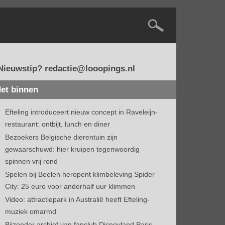
Nieuwstip? redactie@looopings.nl
et binnen
Efteling introduceert nieuw concept in Raveleijn-
restaurant: ontbijt, lunch en diner
Bezoekers Belgische dierentuin zijn
gewaarschuwd: hier kruipen tegenwoordig
spinnen vrij rond
Spelen bij Beelen heropent klimbeleving Spider
City: 25 euro voor anderhalf uur klimmen
Video: attractiepark in Australië heeft Efteling-
muziek omarmd
Bijzonder archief van fanclub Disneyland Paris