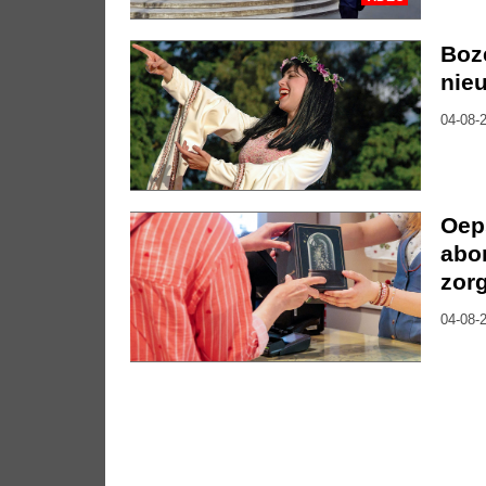
Boze
nie
04-08-2
Oep
abon
zor
04-08-2