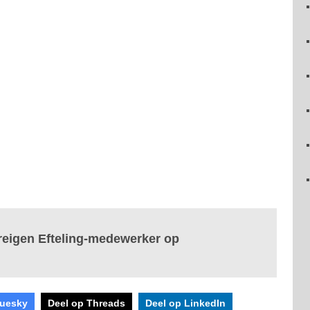
reigen Efteling-medewerker op
luesky
Deel op Threads
Deel op LinkedIn