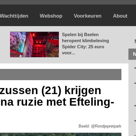
Wachttijden
Webshop
Voorkeuren
About
Spelen bij Beelen
heropent klimbeleving
Spider City: 25 euro
voor...
N
zussen (21) krijgen
na ruzie met Efteling-
Beeld: @Rondjepretpark