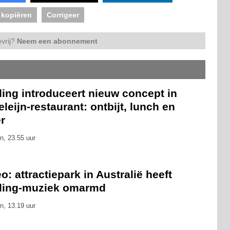
 kopiëren
Corrigeer
vrij?
Neem een abonnement
ling introduceert nieuw concept in
leijn-restaurant: ontbijt, lunch en
r
n, 23.55 uur
o: attractiepark in Australië heeft
eling-muziek omarmd
n, 13.19 uur