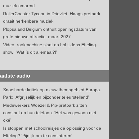
muziek omarmd
RollerCoaster Tycoon in Drievliet: Haags pretpark
draait herkenbare muziek
Plopsaland Belgium onthult openingsdatum van
grote nieuwe attractie: maart 2027
Video: rookmachine slaat op hol tijdens Efteling-
show: 'Wat ís dit allemaal?!'
aatste audio
Snoeiharde kritiek op nieuw themagebied Europa-
Park: 'Afgrijselijk en bijzonder teleurstellend'
Medewerkers Woezel & Pip-pretpark zitten
constant op hun telefoon: 'Het was gewoon niet
oké'
Is stoppen met schoolreisjes dé oplossing voor de
Efteling? 'Pijnlijk om te constateren'