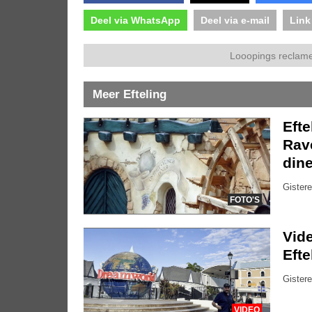
Deel via WhatsApp
Deel via e-mail
Link
Looopings reclame
Meer Efteling
Efte
Rave
dine
Gistere
FOTO'S
Vide
Eft
Gistere
VIDEO