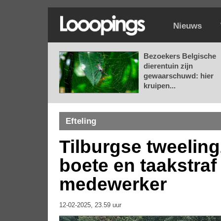
Nieuws
Bezoekers Belgische
dierentuin zijn
gewaarschuwd: hier
kruipen...
Efteling
Tilburgse tweeling
boete en taakstraf 
medewerker
12-02-2025, 23.59 uur