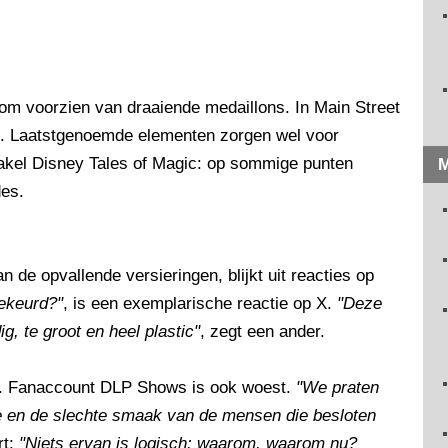
rom voorzien van draaiende medaillons. In Main Street
. Laatstgenoemde elementen zorgen wel voor
takel Disney Tales of Magic: op sommige punten
M
es.
de opvallende versieringen, blijkt uit reacties op
gekeurd?"
, is een exemplarische reactie op X.
"Deze
g, te groot en heel plastic"
, zegt een ander.
s. Fanaccount DLP Shows is ook woest.
"We praten
e en de slechte smaak van de mensen die besloten
rt:
"Niets ervan is logisch: waarom, waarom nu?