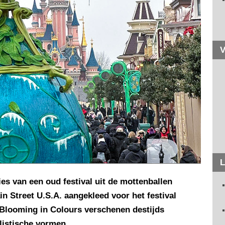
V
L
ies van een oud festival uit de mottenballen
n Street U.S.A. aangekleed voor het festival
looming in Colours verschenen destijds
listische vormen.