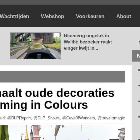
Wachttijden
Webshop
Voorkeuren
About
Bloederig ongeluk in
Walibi: bezoeker raakt
vinger kwijt in...
N
haalt oude decoraties
oming in Colours
eld: @DLPReport, @DLP_Shows, @Cave0fWonders, @travelttmagic