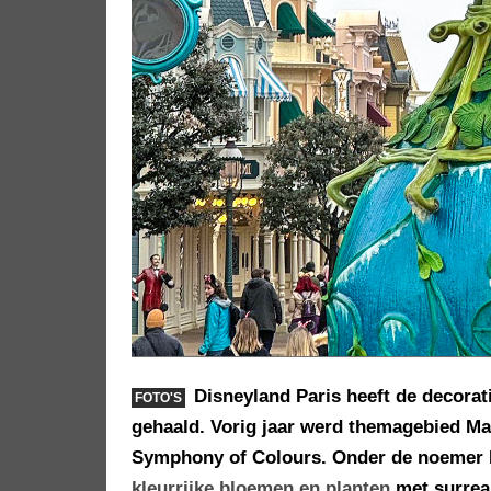
Disneyland Paris heeft de decorat
FOTO'S
gehaald. Vorig jaar werd themagebied Mai
Symphony of Colours. Onder de noemer B
kleurrijke bloemen en planten
met surrea