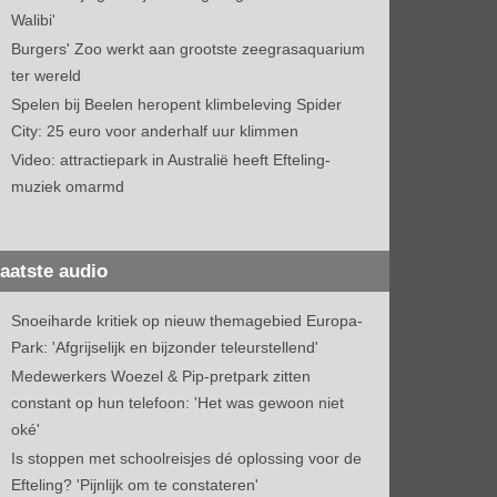
Walibi'
Burgers' Zoo werkt aan grootste zeegrasaquarium
ter wereld
Spelen bij Beelen heropent klimbeleving Spider
City: 25 euro voor anderhalf uur klimmen
Video: attractiepark in Australië heeft Efteling-
muziek omarmd
aatste audio
Snoeiharde kritiek op nieuw themagebied Europa-
Park: 'Afgrijselijk en bijzonder teleurstellend'
Medewerkers Woezel & Pip-pretpark zitten
constant op hun telefoon: 'Het was gewoon niet
oké'
Is stoppen met schoolreisjes dé oplossing voor de
Efteling? 'Pijnlijk om te constateren'