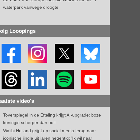
waterpark vanwege droogte
olg Looopings
aatste video's
Toverspiegel in de Efteling krijgt AI-upgrade: boze
koningin scherper dan ooit
Walibi Holland grijpt op social media terug naar
iconische jingle uit jaren negentig: 'Ik wil naar