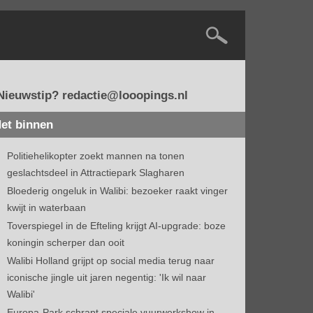
Nieuwstip? redactie@looopings.nl
et binnen
Politiehelikopter zoekt mannen na tonen
geslachtsdeel in Attractiepark Slagharen
Bloederig ongeluk in Walibi: bezoeker raakt vinger
kwijt in waterbaan
Toverspiegel in de Efteling krijgt AI-upgrade: boze
koningin scherper dan ooit
Walibi Holland grijpt op social media terug naar
iconische jingle uit jaren negentig: 'Ik wil naar
Walibi'
Europa-Park schrapt speciale vuurwerkshow in