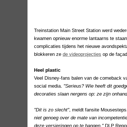
Treinstation Main Street Station werd wede
kwamen opnieuw enorme lantaarns te staan
complicaties tijdens het nieuwe avondspek
blokkeren ze
de videoprojecties
op de façad
Heel plastic
Veel Disney-fans balen van de comeback van 
social media.
"Serieus? Wie heeft dit goed
decoraties slaan nergens op: ze zijn onhandi
"Dit is zo slecht"
, meldt fansite Mousestep
niet genoeg over de mate van incompetenti
deze versieringen op te hangen."
DLP Repo