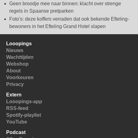
Geen broodje mee naar binnen: klacht over strenge
regels in Spaanse pretparken
Foto's: deze koffers verraden dat ook bekende Efteling-
bewoners in het Efteling Grand Hotel slapen
Looopings
Nieuws
Wachttijden
Webshop
About
Voorkeuren
Privacy
Extern
Looopings-app
RSS-feed
Spotify-playlist
YouTube
Podcast