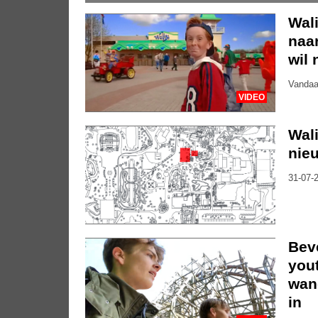
Wali
naar
wil 
Vandaa
VIDEO
Wal
nieu
31-07-2
Bev
you
wan
in