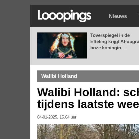
Nieuws
Toverspiegel in de
Efteling krijgt AI-upgr
boze koningin...
Walibi Holland
Walibi Holland: s
tijdens laatste we
04-01-2025, 15.04 uur