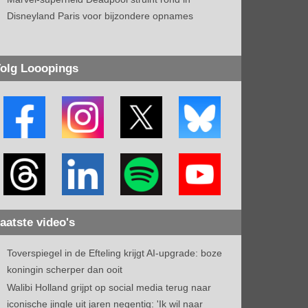
Disneyland Paris voor bijzondere opnames
olg Looopings
aatste video's
Toverspiegel in de Efteling krijgt AI-upgrade: boze
koningin scherper dan ooit
Walibi Holland grijpt op social media terug naar
iconische jingle uit jaren negentig: 'Ik wil naar