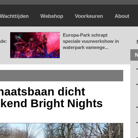
Wachttijden
Webshop
Voorkeuren
About
Europa-Park schrapt
ade:
speciale vuurwerkshow in
waterpark vanwege...
N
chaatsbaan dicht
ekend Bright Nights