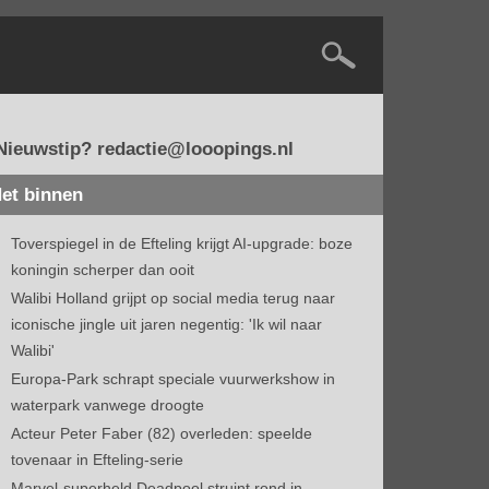
Nieuwstip? redactie@looopings.nl
et binnen
Toverspiegel in de Efteling krijgt AI-upgrade: boze
koningin scherper dan ooit
Walibi Holland grijpt op social media terug naar
iconische jingle uit jaren negentig: 'Ik wil naar
Walibi'
Europa-Park schrapt speciale vuurwerkshow in
waterpark vanwege droogte
Acteur Peter Faber (82) overleden: speelde
tovenaar in Efteling-serie
Marvel-superheld Deadpool struint rond in