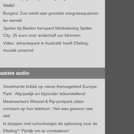
Walibi'
Burgers' Zoo werkt aan grootste zeegrasaquarium
ter wereld
Spelen bij Beelen heropent klimbeleving Spider
City: 25 euro voor anderhalf uur klimmen
Video: attractiepark in Australië heeft Efteling-
muziek omarmd
aatste audio
Snoeiharde kritiek op nieuw themagebied Europa-
Park: 'Afgrijselijk en bijzonder teleurstellend'
Medewerkers Woezel & Pip-pretpark zitten
constant op hun telefoon: 'Het was gewoon niet
oké'
Is stoppen met schoolreisjes dé oplossing voor de
Efteling? 'Pijnlijk om te constateren'