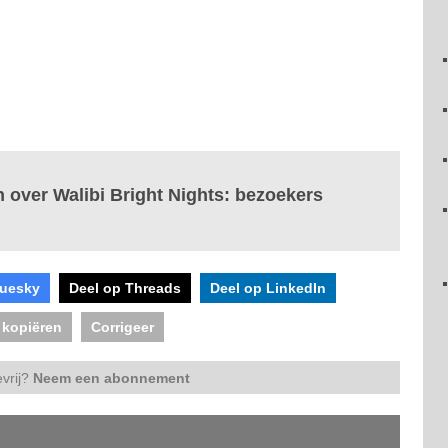
 over Walibi Bright Nights: bezoekers
luesky
Deel op Threads
Deel op LinkedIn
 kopiëren
Corrigeer
vrij?
Neem een abonnement