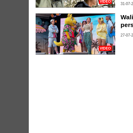
VIDEO
31-07-2
Wali
per
27-07-2
VIDEO