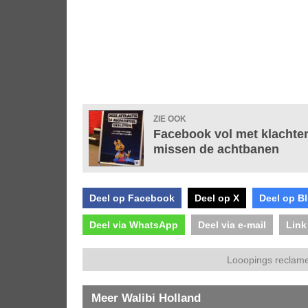
ZIE OOK
Facebook vol met klachten
missen de achtbanen
Deel op Facebook
Deel op X
Deel op B
Deel via WhatsApp
Deel via e-mail
Link
Looopings reclame
Meer Walibi Holland