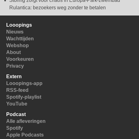
Storing zorgt voor chaos in Europa-Park-zwembad
Rulantica: bezoekers weg zonder te betalen
Looopings
Nieuws
Wachttijden
Webshop
About
Voorkeuren
Privacy
Extern
Looopings-app
RSS-feed
Spotify-playlist
YouTube
Podcast
Alle afleveringen
Spotify
Apple Podcasts