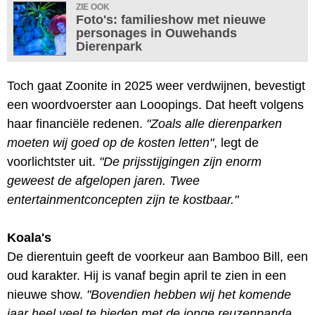
ZIE OOK
Foto's: familieshow met nieuwe
personages in Ouwehands
Dierenpark
Toch gaat Zoonite in 2025 weer verdwijnen, bevestigt
een woordvoerster aan Looopings. Dat heeft volgens
haar financiële redenen.
"Zoals alle dierenparken
moeten wij goed op de kosten letten"
, legt de
voorlichtster uit.
"De prijsstijgingen zijn enorm
geweest de afgelopen jaren. Twee
entertainmentconcepten zijn te kostbaar."
Koala's
De dierentuin geeft de voorkeur aan Bamboo Bill, een
oud karakter. Hij is vanaf begin april te zien in een
nieuwe show.
"Bovendien hebben wij het komende
jaar heel veel te bieden met de jonge reuzenpanda