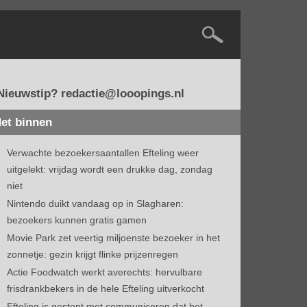
Nieuwstip? redactie@looopings.nl
et binnen
Verwachte bezoekersaantallen Efteling weer
uitgelekt: vrijdag wordt een drukke dag, zondag
niet
Nintendo duikt vandaag op in Slagharen:
bezoekers kunnen gratis gamen
Movie Park zet veertig miljoenste bezoeker in het
zonnetje: gezin krijgt flinke prijzenregen
Actie Foodwatch werkt averechts: hervulbare
frisdrankbekers in de hele Efteling uitverkocht
Efteling is gestopt met communiceren dat het