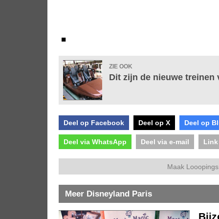
■
ZIE OOK
Dit zijn de nieuwe treinen
Deel op Facebook
Deel op X
Deel op B
Deel via WhatsApp
Deel via e-mail
Link
Maak Looopings 
Meer Disneyland Paris
Bijz