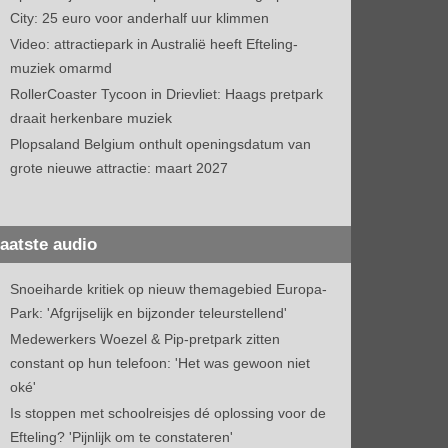
City: 25 euro voor anderhalf uur klimmen
Video: attractiepark in Australië heeft Efteling-
muziek omarmd
RollerCoaster Tycoon in Drievliet: Haags pretpark
draait herkenbare muziek
Plopsaland Belgium onthult openingsdatum van
grote nieuwe attractie: maart 2027
aatste audio
Snoeiharde kritiek op nieuw themagebied Europa-
Park: 'Afgrijselijk en bijzonder teleurstellend'
Medewerkers Woezel & Pip-pretpark zitten
constant op hun telefoon: 'Het was gewoon niet
oké'
Is stoppen met schoolreisjes dé oplossing voor de
Efteling? 'Pijnlijk om te constateren'