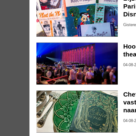
Pari
Dis
Gistere
Hoo
thea
04-08-2
Che
vast
naa
04-08-2