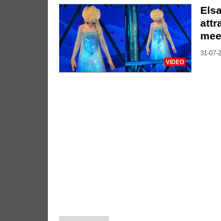
Elsa
attr
mee
31-07-2
VIDEO