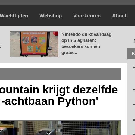
Wachttijden
Webshop
Voorkeuren
About
Nintendo duikt vandaag
op in Slagharen:
:
bezoekers kunnen
gratis...
N
untain krijgt dezelfde
ng-achtbaan Python'