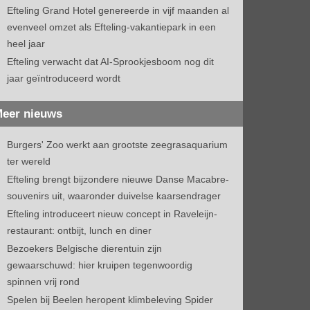
Efteling Grand Hotel genereerde in vijf maanden al
evenveel omzet als Efteling-vakantiepark in een
heel jaar
Efteling verwacht dat AI-Sprookjesboom nog dit
jaar geïntroduceerd wordt
eer nieuws
Burgers' Zoo werkt aan grootste zeegrasaquarium
ter wereld
Efteling brengt bijzondere nieuwe Danse Macabre-
souvenirs uit, waaronder duivelse kaarsendrager
Efteling introduceert nieuw concept in Raveleijn-
restaurant: ontbijt, lunch en diner
Bezoekers Belgische dierentuin zijn
gewaarschuwd: hier kruipen tegenwoordig
spinnen vrij rond
Spelen bij Beelen heropent klimbeleving Spider