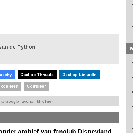
 van de Python
M
luesky
Deel op Threads
Deel op LinkedIn
 kopiëren
Corrigeer
je Google-favoriet:
klik hier
onder archief van fanclub Disneyland