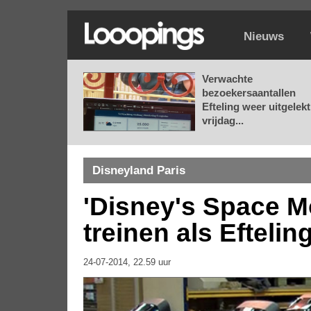
Nieuws
Verwachte
bezoekersaantallen
Efteling weer uitgelekt
vrijdag...
Disneyland Paris
'Disney's Space Mo
treinen als Efteli
24-07-2014, 22.59 uur