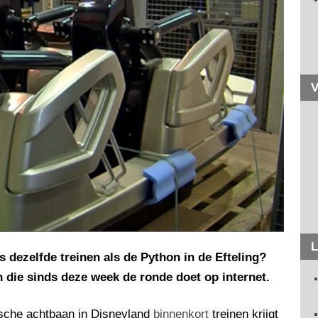
V
L
 dezelfde treinen als de Python in de Efteling?
 die sinds deze week de ronde doet op internet.
rische achtbaan in Disneyland
binnenkort
treinen krijgt