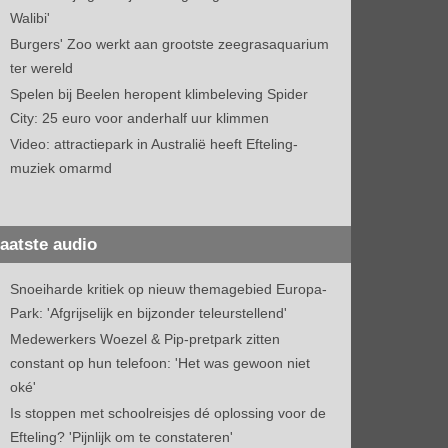
Walibi'
Burgers' Zoo werkt aan grootste zeegrasaquarium
ter wereld
Spelen bij Beelen heropent klimbeleving Spider
City: 25 euro voor anderhalf uur klimmen
Video: attractiepark in Australië heeft Efteling-
muziek omarmd
aatste audio
Snoeiharde kritiek op nieuw themagebied Europa-
Park: 'Afgrijselijk en bijzonder teleurstellend'
Medewerkers Woezel & Pip-pretpark zitten
constant op hun telefoon: 'Het was gewoon niet
oké'
Is stoppen met schoolreisjes dé oplossing voor de
Efteling? 'Pijnlijk om te constateren'