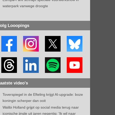
waterpark vanwege droogte
olg Looopings
aatste video's
Toverspiegel in de Efteling krijgt AI-upgrade: boze
koningin scherper dan ooit
Walibi Holland grijpt op social media terug naar
iconische jingle uit jaren negentig: 'Ik wil naar