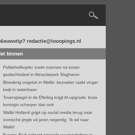
Nieuwstip? redactie@looopings.nl
et binnen
Politiehelikopter zoekt mannen na tonen
geslachtsdeel in Attractiepark Slagharen
Bloederig ongeluk in Walibi: bezoeker raakt vinger
kwijt in waterbaan
Toverspiegel in de Efteling krijgt AI-upgrade: boze
koningin scherper dan ooit
Walibi Holland grijpt op social media terug naar
iconische jingle uit jaren negentig: 'Ik wil naar
Walibi'
Europa-Park schrapt speciale vuurwerkshow in