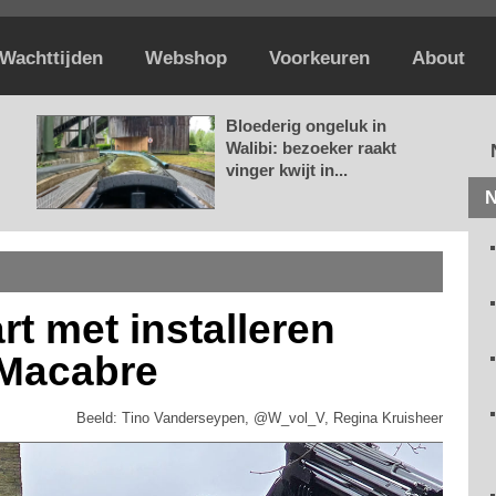
Wachttijden
Webshop
Voorkeuren
About
Bloederig ongeluk in
Walibi: bezoeker raakt
vinger kwijt in...
N
art met installeren
 Macabre
Beeld: Tino Vanderseypen, @W_vol_V, Regina Kruisheer