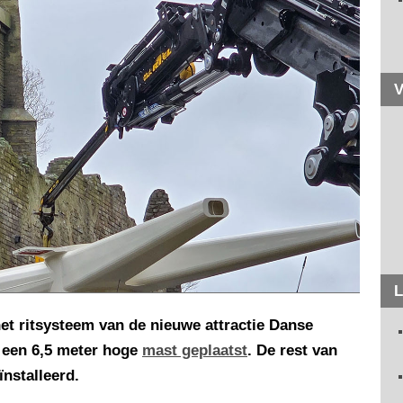
V
L
het ritsysteem van de nieuwe attractie Danse
l een 6,5 meter hoge
mast geplaatst
. De rest van
nstalleerd.