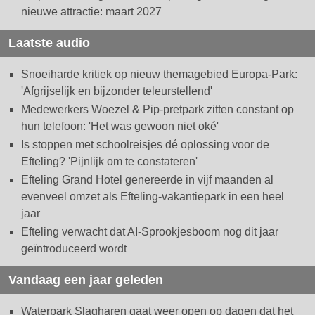
nieuwe attractie: maart 2027
Laatste audio
Snoeiharde kritiek op nieuw themagebied Europa-Park:
'Afgrijselijk en bijzonder teleurstellend'
Medewerkers Woezel & Pip-pretpark zitten constant op
hun telefoon: 'Het was gewoon niet oké'
Is stoppen met schoolreisjes dé oplossing voor de
Efteling? 'Pijnlijk om te constateren'
Efteling Grand Hotel genereerde in vijf maanden al
evenveel omzet als Efteling-vakantiepark in een heel
jaar
Efteling verwacht dat AI-Sprookjesboom nog dit jaar
geïntroduceerd wordt
Vandaag een jaar geleden
Waterpark Slagharen gaat weer open op dagen dat het