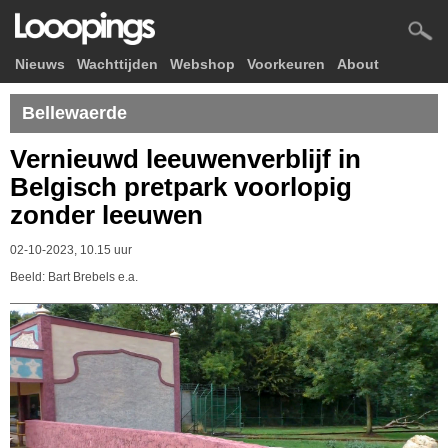
Nieuws
Wachttijden
Webshop
Voorkeuren
About
Bellewaerde
Vernieuwd leeuwenverblijf in
Belgisch pretpark voorlopig
zonder leeuwen
02-10-2023, 10.15 uur
Beeld: Bart Brebels e.a.