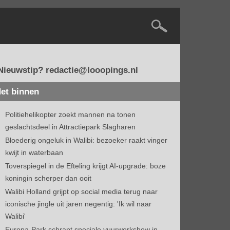
Nieuwstip? redactie@looopings.nl
et binnen
Politiehelikopter zoekt mannen na tonen
geslachtsdeel in Attractiepark Slagharen
Bloederig ongeluk in Walibi: bezoeker raakt vinger
kwijt in waterbaan
Toverspiegel in de Efteling krijgt AI-upgrade: boze
koningin scherper dan ooit
Walibi Holland grijpt op social media terug naar
iconische jingle uit jaren negentig: 'Ik wil naar
Walibi'
Europa-Park schrapt speciale vuurwerkshow in