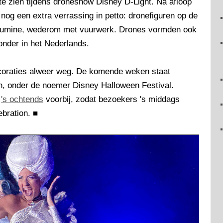
te zien tijdens droneshow Disney D-Light. Na afloop
g een extra verrassing in petto: dronefiguren op de
Illumine, wederom met vuurwerk. Drones vormden ook
onder in het Nederlands.
oraties alweer weg. De komende weken staat
n, onder de noemer Disney Halloween Festival.
e
's ochtends
voorbij, zodat bezoekers 's middags
ebration.
■