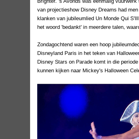
Brighter. 's Avonds was eenmalig vuurwerk 
van projectieshow Disney Dreams had men no
klanken van jubileumlied Un Monde Qui S'
het woord 'bedankt' in meerdere talen, waar
Zondagochtend waren een hoop jubileumdec
Disneyland Paris in het teken van Hallowee
Disney Stars on Parade komt in die period
kunnen kijken naar Mickey's Halloween Cel