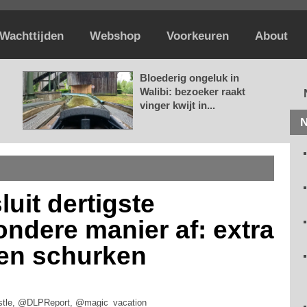
Wachttijden
Webshop
Voorkeuren
About
Bloederig ongeluk in
Walibi: bezoeker raakt
vinger kwijt in...
N
luit dertigste
ondere manier af: extra
 en schurken
tle, @DLPReport, @magic_vacation