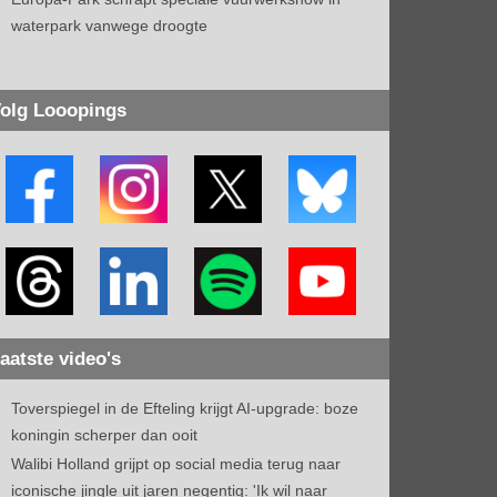
waterpark vanwege droogte
olg Looopings
aatste video's
Toverspiegel in de Efteling krijgt AI-upgrade: boze
koningin scherper dan ooit
Walibi Holland grijpt op social media terug naar
iconische jingle uit jaren negentig: 'Ik wil naar