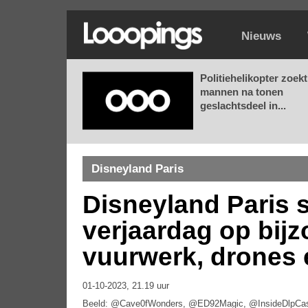
Nieuws
Politiehelikopter zoekt
mannen na tonen
geslachtsdeel in...
Disneyland Paris
Disneyland Paris s
verjaardag op bijz
vuurwerk, drones
01-10-2023, 21.19 uur
Beeld: @Cave0fWonders, @ED92Magic, @InsideDlpCas