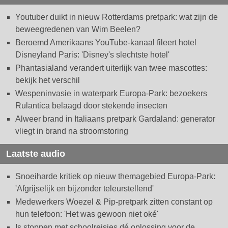
Youtuber duikt in nieuw Rotterdams pretpark: wat zijn de
beweegredenen van Wim Beelen?
Beroemd Amerikaans YouTube-kanaal fileert hotel
Disneyland Paris: 'Disney's slechtste hotel'
Phantasialand verandert uiterlijk van twee mascottes:
bekijk het verschil
Wespeninvasie in waterpark Europa-Park: bezoekers
Rulantica belaagd door stekende insecten
Alweer brand in Italiaans pretpark Gardaland: generator
vliegt in brand na stroomstoring
Laatste audio
Snoeiharde kritiek op nieuw themagebied Europa-Park:
'Afgrijselijk en bijzonder teleurstellend'
Medewerkers Woezel & Pip-pretpark zitten constant op
hun telefoon: 'Het was gewoon niet oké'
Is stoppen met schoolreisjes dé oplossing voor de