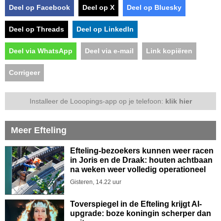
Deel op Facebook
Deel op X
Deel op Bluesky
Deel op Threads
Deel op LinkedIn
Deel via WhatsApp
Deel via e-mail
Link kopiëren
Corrigeer
Installeer de Looopings-app op je telefoon:
klik hier
Meer Efteling
Efteling-bezoekers kunnen weer racen
in Joris en de Draak: houten achtbaan
na weken weer volledig operationeel
Gisteren, 14.22 uur
Toverspiegel in de Efteling krijgt AI-
upgrade: boze koningin scherper dan