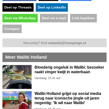
Deel op Threads
Deel op LinkedIn
Deel via WhatsApp
Deel via e-mail
Link kopiëren
Corrigeer
Nieuwstip? Mail
redactie@looopings.nl
Meer Walibi Holland
Bloederig ongeluk in Walibi: bezoeker
raakt vinger kwijt in waterbaan
Vandaag, 15.41 uur
Walibi Holland grijpt op social media
terug naar iconische jingle uit jaren
negentig: 'Ik wil naar Walibi'
Vandaag, 10.46 uur