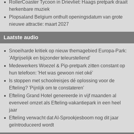
RollerCoaster Tycoon in Drievliet: Haags pretpark draait
herkenbare muziek
Plopsaland Belgium onthult openingsdatum van grote
nieuwe attractie: maart 2027
Laatste audio
Snoeiharde kritiek op nieuw themagebied Europa-Park:
'Afgrijselijk en bijzonder teleurstellend'
Medewerkers Woezel & Pip-pretpark zitten constant op
hun telefoon: 'Het was gewoon niet oké'
Is stoppen met schoolreisjes dé oplossing voor de
Efteling? 'Pijnlijk om te constateren'
Efteling Grand Hotel genereerde in vijf maanden al
evenveel omzet als Efteling-vakantiepark in een heel
jaar
Efteling verwacht dat AI-Sprookjesboom nog dit jaar
geïntroduceerd wordt