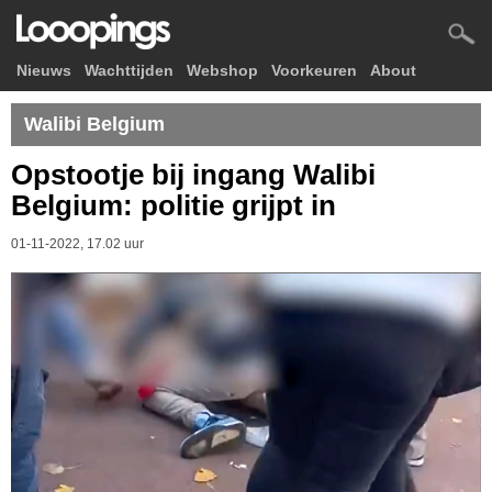
Nieuws
Wachttijden
Webshop
Voorkeuren
About
Walibi Belgium
Opstootje bij ingang Walibi
Belgium: politie grijpt in
01-11-2022, 17.02 uur