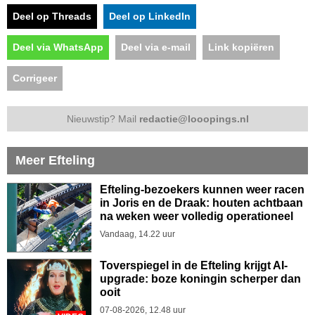
Deel op Threads
Deel op LinkedIn
Deel via WhatsApp
Deel via e-mail
Link kopiëren
Corrigeer
Nieuwstip? Mail
redactie@looopings.nl
Meer Efteling
Efteling-bezoekers kunnen weer racen
in Joris en de Draak: houten achtbaan
na weken weer volledig operationeel
Vandaag, 14.22 uur
Toverspiegel in de Efteling krijgt AI-
upgrade: boze koningin scherper dan
ooit
07-08-2026, 12.48 uur