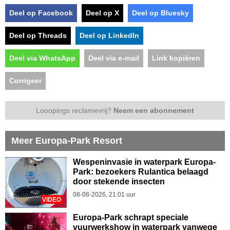
Deel op Facebook
Deel op X
Deel op Bluesky
Deel op Threads
Deel op LinkedIn
Deel via WhatsApp
Deel via e-mail
Link kopiëren
Corrigeer
Looopings reclamevrij?
Neem een abonnement
Meer Europa-Park Resort
Wespeninvasie in waterpark Europa-
Park: bezoekers Rulantica belaagd
door stekende insecten
08-08-2026, 21.01 uur
VIDEO
Europa-Park schrapt speciale
vuurwerkshow in waterpark vanwege