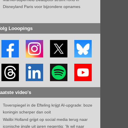
Disneyland Paris voor bijzondere opnames
olg Looopings
aatste video's
Toverspiegel in de Efteling krijgt AI-upgrade: boze
koningin scherper dan ooit
Walibi Holland grijpt op social media terug naar
iconische jingle uit jaren negentig: 'Ik wil naar