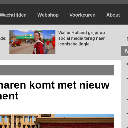
Wachttijden
Webshop
Voorkeuren
About
Walibi Holland grijpt op
ade:
social media terug naar
iconische jingle...
N
gharen komt met nieuw
ment