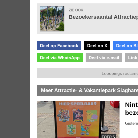
ZIE OOK
Bezoekersaantal Attractie
Deel op Facebook
Deel op X
Deel op B
Deel via WhatsApp
Deel via e-mail
Link
Looopings reclame
Meer Attractie- & Vakantiepark Slaghar
Nin
bez
Gistere
FOTO'S