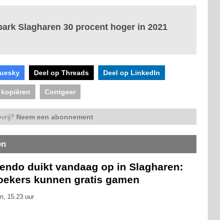
park Slagharen 30 procent hoger in 2021
luesky
Deel op Threads
Deel op LinkedIn
 kopiëren
Corrigeer
vrij?
Neem een abonnement
en
tendo duikt vandaag op in Slagharen:
oekers kunnen gratis gamen
n, 15.23 uur