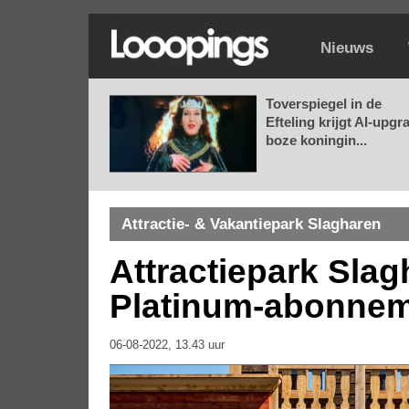
Nieuws
Toverspiegel in de
Efteling krijgt AI-upgr
boze koningin...
Attractie- & Vakantiepark Slagharen
Attractiepark Sla
Platinum-abonne
06-08-2022, 13.43 uur