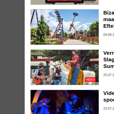
Biza
maa
Efte
04-08-2
Vern
Slag
Sum
25-07-2
VIDEO
Vide
spo
23-07-2