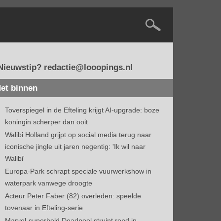
Nieuwstip? redactie@looopings.nl
et binnen
Toverspiegel in de Efteling krijgt AI-upgrade: boze
koningin scherper dan ooit
Walibi Holland grijpt op social media terug naar
iconische jingle uit jaren negentig: 'Ik wil naar
Walibi'
Europa-Park schrapt speciale vuurwerkshow in
waterpark vanwege droogte
Acteur Peter Faber (82) overleden: speelde
tovenaar in Efteling-serie
Marvel-superheld Deadpool struint rond in