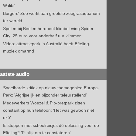
Walibi'
Burgers' Zoo werkt aan grootste zeegrasaquarium
ter wereld
Spelen bij Beelen heropent klimbeleving Spider
City: 25 euro voor anderhalf uur klimmen
Video: attractiepark in Australië heeft Efteling-
muziek omarmd
aatste audio
Snoeiharde kritiek op nieuw themagebied Europa-
Park: 'Afgrijselijk en bijzonder teleurstellend'
Medewerkers Woezel & Pip-pretpark zitten
constant op hun telefoon: 'Het was gewoon niet
oké'
Is stoppen met schoolreisjes dé oplossing voor de
Efteling? 'Pijnlijk om te constateren'