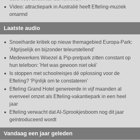
Video: attractiepark in Australië heeft Efteling-muziek
omarmd
Laatste audio
Snoeiharde kritiek op nieuw themagebied Europa-Park:
'Afgrijselijk en bijzonder teleurstellend'
Medewerkers Woezel & Pip-pretpark zitten constant op
hun telefoon: 'Het was gewoon niet oké'
Is stoppen met schoolreisjes dé oplossing voor de
Efteling? 'Pijnlijk om te constateren'
Efteling Grand Hotel genereerde in vijf maanden al
evenveel omzet als Efteling-vakantiepark in een heel
jaar
Efteling verwacht dat AI-Sprookjesboom nog dit jaar
geïntroduceerd wordt
Vandaag een jaar geleden