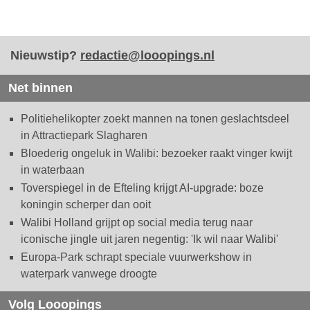
Nieuwstip?
redactie@looopings.nl
Net binnen
Politiehelikopter zoekt mannen na tonen geslachtsdeel
in Attractiepark Slagharen
Bloederig ongeluk in Walibi: bezoeker raakt vinger kwijt
in waterbaan
Toverspiegel in de Efteling krijgt AI-upgrade: boze
koningin scherper dan ooit
Walibi Holland grijpt op social media terug naar
iconische jingle uit jaren negentig: 'Ik wil naar Walibi'
Europa-Park schrapt speciale vuurwerkshow in
waterpark vanwege droogte
Volg Looopings