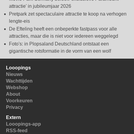
attractie' in jubileumjaar 2026
Pretpark zet spectaculaire attractie te koop na verhogen
lengte-eis
De Efteling heeft een onbeperkte fastpass voor alle
attracties, maar die is niet voor iedereen weggelegd
Foto's: in Plopsaland Deutschland ontstaat een
gigantische rotsformatie in de vorm van een wolf
Looopings
Nieuws
Wachttijden
Webshop
About
Voorkeuren
Privacy
Extern
Looopings-app
RSS-feed