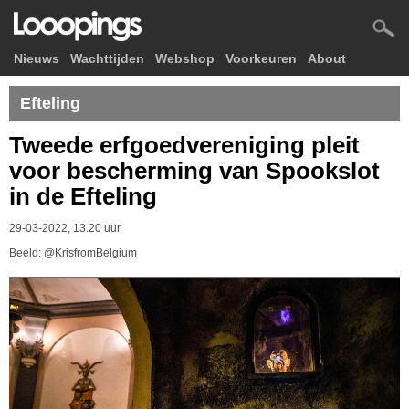
Nieuws
Wachttijden
Webshop
Voorkeuren
About
Efteling
Tweede erfgoedvereniging pleit
voor bescherming van Spookslot
in de Efteling
29-03-2022, 13.20 uur
Beeld: @KrisfromBelgium