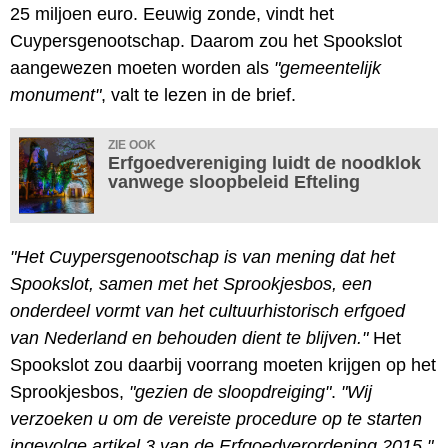
25 miljoen euro. Eeuwig zonde, vindt het
Cuypersgenootschap. Daarom zou het Spookslot
aangewezen moeten worden als
"gemeentelijk
monument"
, valt te lezen in de brief.
ZIE OOK
Erfgoedvereniging luidt de noodklok
vanwege sloopbeleid Efteling
"Het Cuypersgenootschap is van mening dat het
Spookslot, samen met het Sprookjesbos, een
onderdeel vormt van het cultuurhistorisch erfgoed
van Nederland en behouden dient te blijven."
Het
Spookslot zou daarbij voorrang moeten krijgen op het
Sprookjesbos,
"gezien de sloopdreiging"
.
"Wij
verzoeken u om de vereiste procedure op te starten
ingevolge artikel 3 van de Erfgoedverordening 2015."