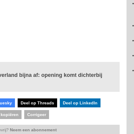
rland bijna af: opening komt dichterbij
luesky
Deel op Threads
Deel op LinkedIn
 kopiëren
Corrigeer
vrij?
Neem een abonnement