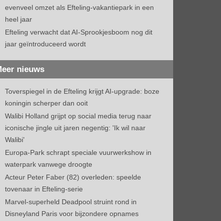
evenveel omzet als Efteling-vakantiepark in een
heel jaar
Efteling verwacht dat AI-Sprookjesboom nog dit
jaar geïntroduceerd wordt
eer nieuws
Toverspiegel in de Efteling krijgt AI-upgrade: boze
koningin scherper dan ooit
Walibi Holland grijpt op social media terug naar
iconische jingle uit jaren negentig: 'Ik wil naar
Walibi'
Europa-Park schrapt speciale vuurwerkshow in
waterpark vanwege droogte
Acteur Peter Faber (82) overleden: speelde
tovenaar in Efteling-serie
Marvel-superheld Deadpool struint rond in
Disneyland Paris voor bijzondere opnames