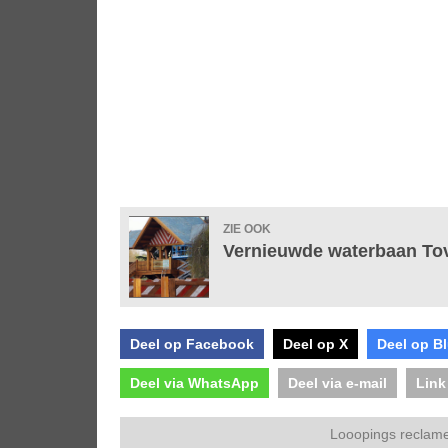
ZIE OOK
Vernieuwde waterbaan Tove
Deel op Facebook
Deel op X
Deel op B
Deel via WhatsApp
Deel via e-mail
Link
Looopings reclame