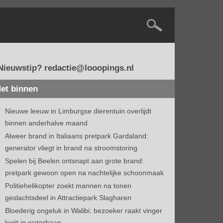
Nieuwstip? redactie@looopings.nl
et binnen
Nieuwe leeuw in Limburgse dierentuin overlijdt
binnen anderhalve maand
Alweer brand in Italiaans pretpark Gardaland:
generator vliegt in brand na stroomstoring
Spelen bij Beelen ontsnapt aan grote brand:
pretpark gewoon open na nachtelijke schoonmaak
Politiehelikopter zoekt mannen na tonen
geslachtsdeel in Attractiepark Slagharen
Bloederig ongeluk in Walibi: bezoeker raakt vinger
kwijt in waterbaan