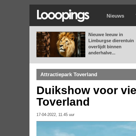
Nieuws
Nieuwe leeuw in
Limburgse dierentuin
overlijdt binnen
anderhalve...
Attractiepark Toverland
Duikshow voor vier
Toverland
17-04-2022, 11.45 uur