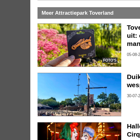
Meer Attractiepark Toverland
Tov
uit:
mani
05-08-2
FOTO'S
Duik
wes
30-07-2
Hal
Cirq