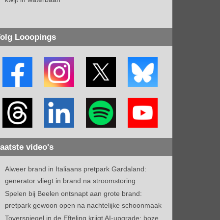
olg Looopings
aatste video's
Alweer brand in Italiaans pretpark Gardaland:
generator vliegt in brand na stroomstoring
Spelen bij Beelen ontsnapt aan grote brand:
pretpark gewoon open na nachtelijke schoonmaak
Toverspiegel in de Efteling krijgt AI-upgrade: boze