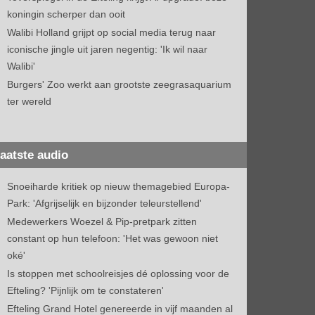
koningin scherper dan ooit
Walibi Holland grijpt op social media terug naar
iconische jingle uit jaren negentig: 'Ik wil naar
Walibi'
Burgers' Zoo werkt aan grootste zeegrasaquarium
ter wereld
aatste audio
Snoeiharde kritiek op nieuw themagebied Europa-
Park: 'Afgrijselijk en bijzonder teleurstellend'
Medewerkers Woezel & Pip-pretpark zitten
constant op hun telefoon: 'Het was gewoon niet
oké'
Is stoppen met schoolreisjes dé oplossing voor de
Efteling? 'Pijnlijk om te constateren'
Efteling Grand Hotel genereerde in vijf maanden al