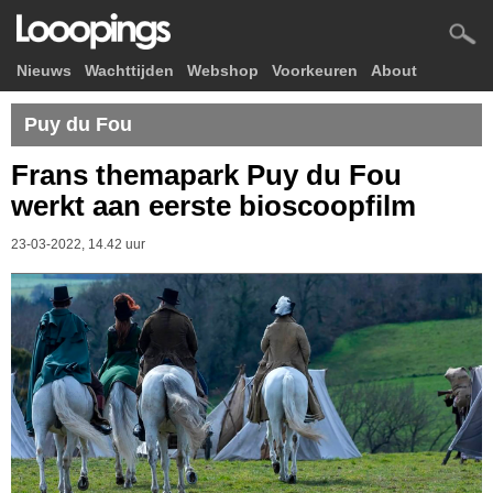
Nieuws
Wachttijden
Webshop
Voorkeuren
About
Puy du Fou
Frans themapark Puy du Fou
werkt aan eerste bioscoopfilm
23-03-2022, 14.42 uur