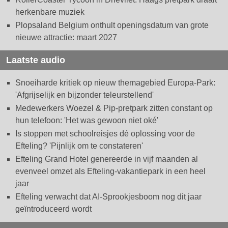
herkenbare muziek
Plopsaland Belgium onthult openingsdatum van grote
nieuwe attractie: maart 2027
Laatste audio
Snoeiharde kritiek op nieuw themagebied Europa-Park:
'Afgrijselijk en bijzonder teleurstellend'
Medewerkers Woezel & Pip-pretpark zitten constant op
hun telefoon: 'Het was gewoon niet oké'
Is stoppen met schoolreisjes dé oplossing voor de
Efteling? 'Pijnlijk om te constateren'
Efteling Grand Hotel genereerde in vijf maanden al
evenveel omzet als Efteling-vakantiepark in een heel
jaar
Efteling verwacht dat AI-Sprookjesboom nog dit jaar
geïntroduceerd wordt