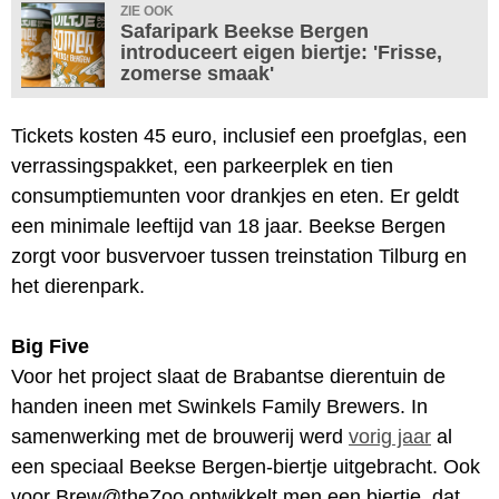
ZIE OOK
Safaripark Beekse Bergen
introduceert eigen biertje: 'Frisse,
zomerse smaak'
Tickets kosten 45 euro, inclusief een proefglas, een
verrassingspakket, een parkeerplek en tien
consumptiemunten voor drankjes en eten. Er geldt
een minimale leeftijd van 18 jaar. Beekse Bergen
zorgt voor busvervoer tussen treinstation Tilburg en
het dierenpark.
Big Five
Voor het project slaat de Brabantse dierentuin de
handen ineen met Swinkels Family Brewers. In
samenwerking met de brouwerij werd
vorig jaar
al
een speciaal Beekse Bergen-biertje uitgebracht. Ook
voor Brew@theZoo ontwikkelt men een biertje, dat