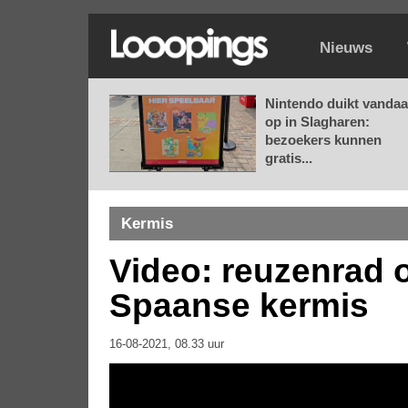
Nieuws
Nintendo duikt vanda
op in Slagharen:
bezoekers kunnen
gratis...
Kermis
Video: reuzenrad
Spaanse kermis
16-08-2021, 08.33 uur