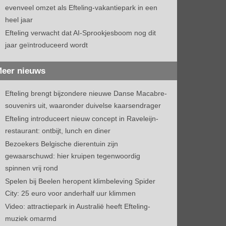
evenveel omzet als Efteling-vakantiepark in een
heel jaar
Efteling verwacht dat AI-Sprookjesboom nog dit
jaar geïntroduceerd wordt
eer nieuws
Efteling brengt bijzondere nieuwe Danse Macabre-
souvenirs uit, waaronder duivelse kaarsendrager
Efteling introduceert nieuw concept in Raveleijn-
restaurant: ontbijt, lunch en diner
Bezoekers Belgische dierentuin zijn
gewaarschuwd: hier kruipen tegenwoordig
spinnen vrij rond
Spelen bij Beelen heropent klimbeleving Spider
City: 25 euro voor anderhalf uur klimmen
Video: attractiepark in Australië heeft Efteling-
muziek omarmd