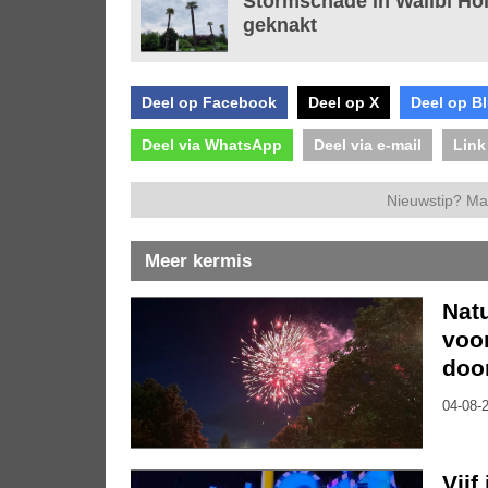
Stormschade in Walibi H
geknakt
Deel op Facebook
Deel op X
Deel op B
Deel via WhatsApp
Deel via e-mail
Link
Nieuwstip? Ma
Meer kermis
Nat
voo
doo
04-08-2
Vijf