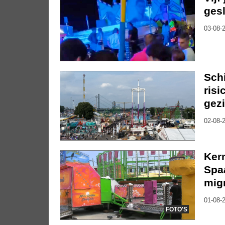
gesl
03-08-2
Sch
risi
gez
02-08-2
Kerm
Spa
mig
01-08-2
FOTO'S