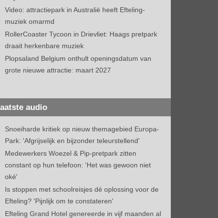
Video: attractiepark in Australië heeft Efteling-
muziek omarmd
RollerCoaster Tycoon in Drievliet: Haags pretpark
draait herkenbare muziek
Plopsaland Belgium onthult openingsdatum van
grote nieuwe attractie: maart 2027
aatste audio
Snoeiharde kritiek op nieuw themagebied Europa-
Park: 'Afgrijselijk en bijzonder teleurstellend'
Medewerkers Woezel & Pip-pretpark zitten
constant op hun telefoon: 'Het was gewoon niet
oké'
Is stoppen met schoolreisjes dé oplossing voor de
Efteling? 'Pijnlijk om te constateren'
Efteling Grand Hotel genereerde in vijf maanden al