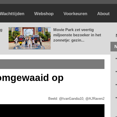
Wachttijden
Webshop
Voorkeuren
About
ag
Movie Park zet veertig
miljoenste bezoeker in het
zonnetje: gezin...
N
 omgewaaid op
Beeld: @IvanGandia10, @AJRaven2