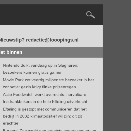
Nieuwstip? redactie@looopings.nl
et binnen
Nintendo duikt vandaag op in Slagharen:
bezoekers kunnen gratis gamen
Movie Park zet veertig miljoenste bezoeker in het
zonnetje: gezin krijgt flinke prijzenregen
Actie Foodwatch werkt averechts: hervulbare
frisdrankbekers in de hele Efteling uitverkocht
Efteling is gestopt met communiceren dat het
bedrijf in 2032 klimaatpositief wil zijn: dit zit
erachter
Burgers' Zoo werkt aan grootste zeegrasaquarium