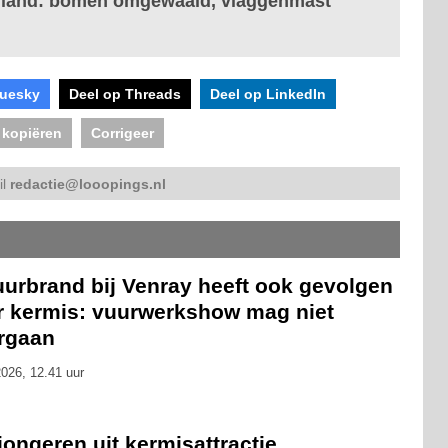
olland: bomen omgewaaid, vlaggenmast
luesky
Deel op Threads
Deel op LinkedIn
 kopiëren
Corrigeer
il
redactie@looopings.nl
uurbrand bij Venray heeft ook gevolgen
r kermis: vuurwerkshow mag niet
rgaan
026, 12.41 uur
 jongeren uit kermisattractie