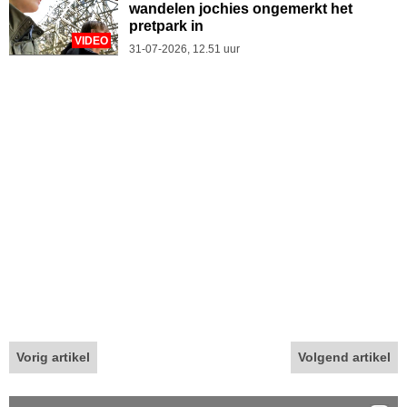
wandelen jochies ongemerkt het
pretpark in
VIDEO
31-07-2026, 12.51 uur
Vorig artikel
Volgend artikel