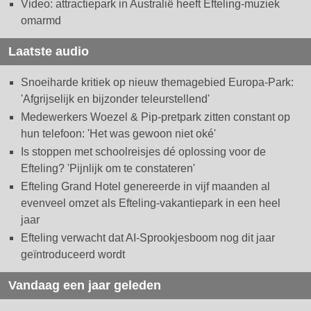
Video: attractiepark in Australië heeft Efteling-muziek
omarmd
Laatste audio
Snoeiharde kritiek op nieuw themagebied Europa-Park:
'Afgrijselijk en bijzonder teleurstellend'
Medewerkers Woezel & Pip-pretpark zitten constant op
hun telefoon: 'Het was gewoon niet oké'
Is stoppen met schoolreisjes dé oplossing voor de
Efteling? 'Pijnlijk om te constateren'
Efteling Grand Hotel genereerde in vijf maanden al
evenveel omzet als Efteling-vakantiepark in een heel
jaar
Efteling verwacht dat AI-Sprookjesboom nog dit jaar
geïntroduceerd wordt
Vandaag een jaar geleden