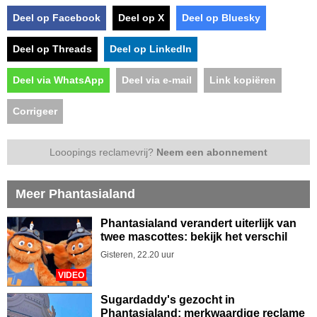
Deel op Facebook
Deel op X
Deel op Bluesky
Deel op Threads
Deel op LinkedIn
Deel via WhatsApp
Deel via e-mail
Link kopiëren
Corrigeer
Looopings reclamevrij?
Neem een abonnement
Meer Phantasialand
Phantasialand verandert uiterlijk van
twee mascottes: bekijk het verschil
Gisteren, 22.20 uur
VIDEO
Sugardaddy's gezocht in
Phantasialand: merkwaardige reclame