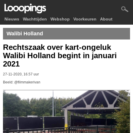
Nieuws
Wachttijden
Webshop
Voorkeuren
About
Walibi Holland
Rechtszaak over kart-ongeluk
Walibi Holland begint in januari
2021
27-11-2020, 16.57 uur
Beeld: @filmmakerivan