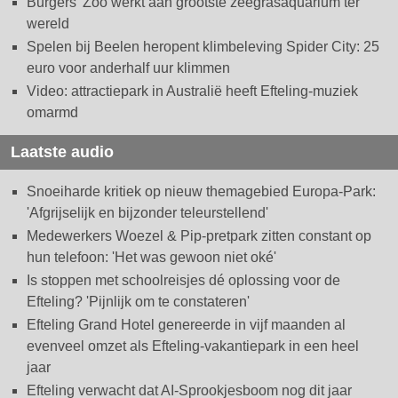
Burgers' Zoo werkt aan grootste zeegrasaquarium ter
wereld
Spelen bij Beelen heropent klimbeleving Spider City: 25
euro voor anderhalf uur klimmen
Video: attractiepark in Australië heeft Efteling-muziek
omarmd
Laatste audio
Snoeiharde kritiek op nieuw themagebied Europa-Park:
'Afgrijselijk en bijzonder teleurstellend'
Medewerkers Woezel & Pip-pretpark zitten constant op
hun telefoon: 'Het was gewoon niet oké'
Is stoppen met schoolreisjes dé oplossing voor de
Efteling? 'Pijnlijk om te constateren'
Efteling Grand Hotel genereerde in vijf maanden al
evenveel omzet als Efteling-vakantiepark in een heel
jaar
Efteling verwacht dat AI-Sprookjesboom nog dit jaar