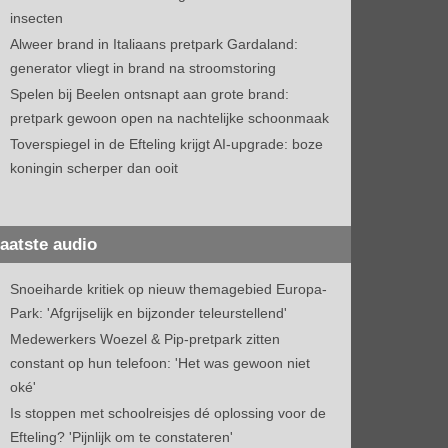
insecten
Alweer brand in Italiaans pretpark Gardaland:
generator vliegt in brand na stroomstoring
Spelen bij Beelen ontsnapt aan grote brand:
pretpark gewoon open na nachtelijke schoonmaak
Toverspiegel in de Efteling krijgt AI-upgrade: boze
koningin scherper dan ooit
aatste audio
Snoeiharde kritiek op nieuw themagebied Europa-
Park: 'Afgrijselijk en bijzonder teleurstellend'
Medewerkers Woezel & Pip-pretpark zitten
constant op hun telefoon: 'Het was gewoon niet
oké'
Is stoppen met schoolreisjes dé oplossing voor de
Efteling? 'Pijnlijk om te constateren'