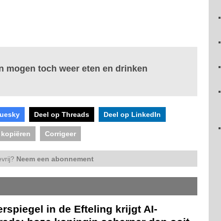
en mogen toch weer eten en drinken
luesky
Deel op Threads
Deel op LinkedIn
 kopiëren
Corrigeer
vrij?
Neem een abonnement
rspiegel in de Efteling krijgt AI-