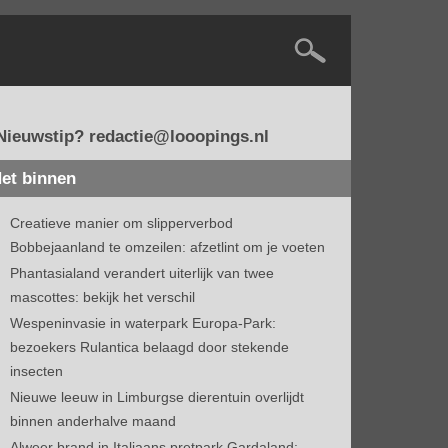
Nieuwstip? redactie@looopings.nl
et binnen
Creatieve manier om slipperverbod
Bobbejaanland te omzeilen: afzetlint om je voeten
Phantasialand verandert uiterlijk van twee
mascottes: bekijk het verschil
Wespeninvasie in waterpark Europa-Park:
bezoekers Rulantica belaagd door stekende
insecten
Nieuwe leeuw in Limburgse dierentuin overlijdt
binnen anderhalve maand
Alweer brand in Italiaans pretpark Gardaland: