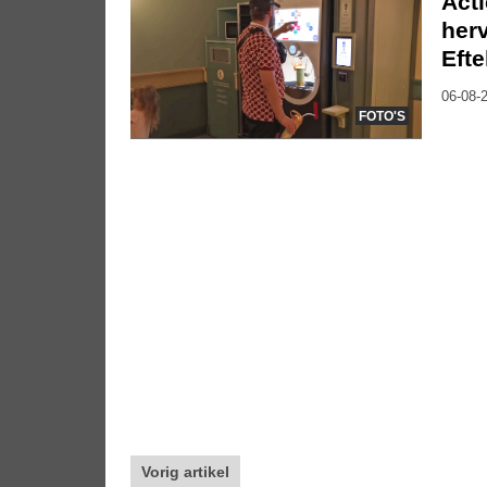
Act
herv
Efte
06-08-2
FOTO'S
Vorig artikel