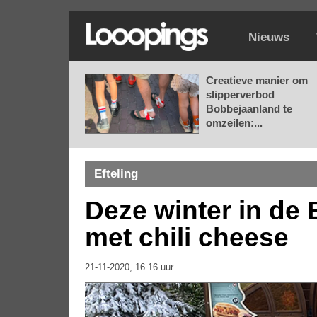
Nieuws
Creatieve manier om
slipperverbod
Bobbejaanland te
omzeilen:...
Efteling
Deze winter in de 
met chili cheese
21-11-2020, 16.16 uur