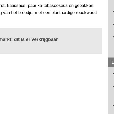
rst, kaassaus, paprika-tabascosaus en gebakken
ing van het broodje, met een plantaardige roockworst
arkt: dit is er verkrijgbaar
L