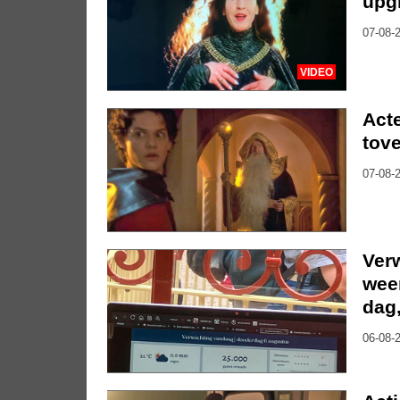
upg
07-08-2
VIDEO
Acte
tove
07-08-2
Ver
weer
dag
06-08-2