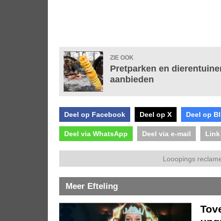
ZIE OOK
Pretparken en dierentuin
aanbieden
Deel op Facebook
Deel op X
Deel op B
Deel via WhatsApp
Deel via e-mail
Link
Looopings reclame
Meer Efteling
Tove