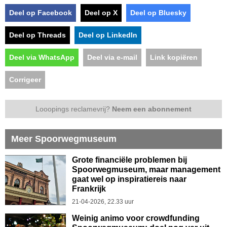
Deel op Facebook
Deel op X
Deel op Bluesky
Deel op Threads
Deel op LinkedIn
Deel via WhatsApp
Deel via e-mail
Link kopiëren
Corrigeer
Looopings reclamevrij?
Neem een abonnement
Meer Spoorwegmuseum
Grote financiële problemen bij
Spoorwegmuseum, maar management
gaat wel op inspiratiereis naar
Frankrijk
21-04-2026, 22.33 uur
Weinig animo voor crowdfunding