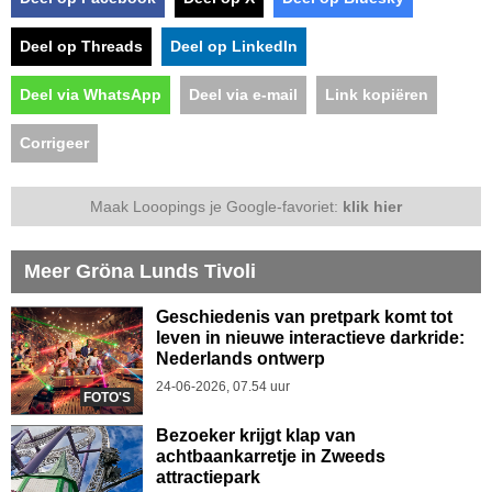
Deel op Threads
Deel op LinkedIn
Deel via WhatsApp
Deel via e-mail
Link kopiëren
Corrigeer
Maak Looopings je Google-favoriet:
klik hier
Meer Gröna Lunds Tivoli
Geschiedenis van pretpark komt tot
leven in nieuwe interactieve darkride:
Nederlands ontwerp
24-06-2026, 07.54 uur
FOTO'S
Bezoeker krijgt klap van
achtbaankarretje in Zweeds
attractiepark