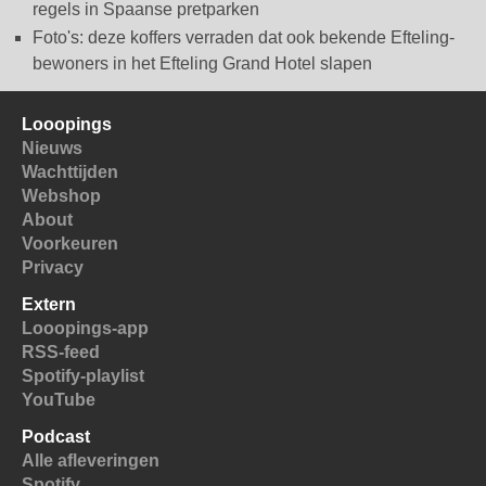
regels in Spaanse pretparken
Foto's: deze koffers verraden dat ook bekende Efteling-
bewoners in het Efteling Grand Hotel slapen
Looopings
Nieuws
Wachttijden
Webshop
About
Voorkeuren
Privacy
Extern
Looopings-app
RSS-feed
Spotify-playlist
YouTube
Podcast
Alle afleveringen
Spotify