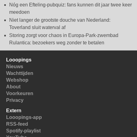
Nóg een Efteling-pubquiz: fans kunnen dit jaar twee keer
meedoen
Niet langer de grootste douche van Nederland:
Toverland sluit waterval af
Storing zorgt voor chaos in Europa-Park-zwembad
Rulantica: bezoekers weg zonder te betalen
Looopings
Nieuws
Wachttijden
Webshop
About
Voorkeuren
Privacy
Extern
Looopings-app
RSS-feed
Spotify-playlist