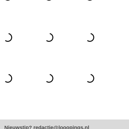
Nieuwstip?
redactie@looopings.nl