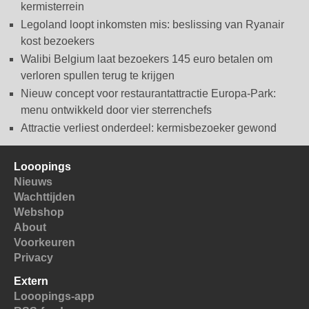
kermisterrein
Legoland loopt inkomsten mis: beslissing van Ryanair
kost bezoekers
Walibi Belgium laat bezoekers 145 euro betalen om
verloren spullen terug te krijgen
Nieuw concept voor restaurantattractie Europa-Park:
menu ontwikkeld door vier sterrenchefs
Attractie verliest onderdeel: kermisbezoeker gewond
Looopings
Nieuws
Wachttijden
Webshop
About
Voorkeuren
Privacy
Extern
Looopings-app