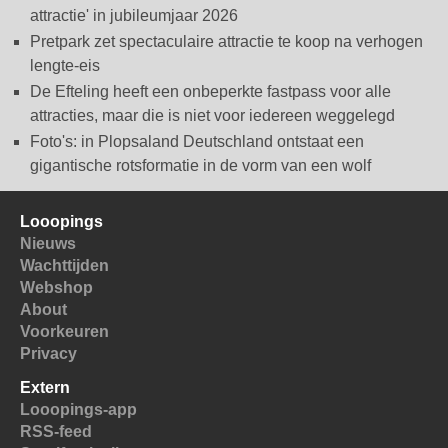
attractie' in jubileumjaar 2026
Pretpark zet spectaculaire attractie te koop na verhogen
lengte-eis
De Efteling heeft een onbeperkte fastpass voor alle
attracties, maar die is niet voor iedereen weggelegd
Foto's: in Plopsaland Deutschland ontstaat een
gigantische rotsformatie in de vorm van een wolf
Looopings
Nieuws
Wachttijden
Webshop
About
Voorkeuren
Privacy
Extern
Looopings-app
RSS-feed