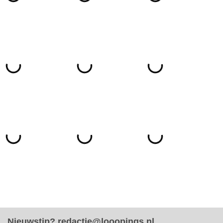
Nieuwstip?
redactie@looopings.nl