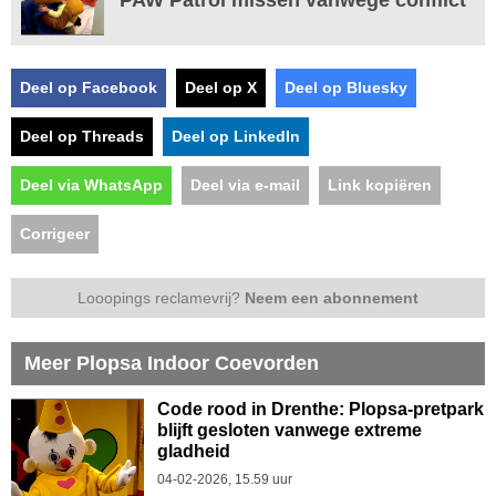
Deel op Facebook
Deel op X
Deel op Bluesky
Deel op Threads
Deel op LinkedIn
Deel via WhatsApp
Deel via e-mail
Link kopiëren
Corrigeer
Looopings reclamevrij?
Neem een abonnement
Meer Plopsa Indoor Coevorden
Code rood in Drenthe: Plopsa-pretpark
blijft gesloten vanwege extreme
gladheid
04-02-2026, 15.59 uur