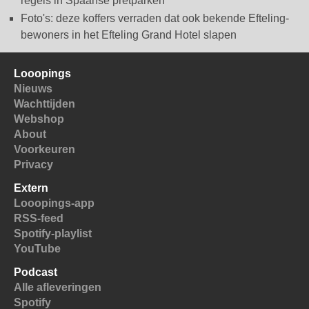
regels in Spaanse pretparken
Foto's: deze koffers verraden dat ook bekende Efteling-
bewoners in het Efteling Grand Hotel slapen
Looopings
Nieuws
Wachttijden
Webshop
About
Voorkeuren
Privacy
Extern
Looopings-app
RSS-feed
Spotify-playlist
YouTube
Podcast
Alle afleveringen
Spotify