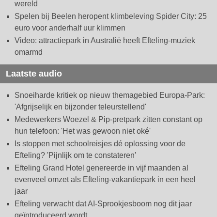
wereld
Spelen bij Beelen heropent klimbeleving Spider City: 25
euro voor anderhalf uur klimmen
Video: attractiepark in Australië heeft Efteling-muziek
omarmd
Laatste audio
Snoeiharde kritiek op nieuw themagebied Europa-Park:
'Afgrijselijk en bijzonder teleurstellend'
Medewerkers Woezel & Pip-pretpark zitten constant op
hun telefoon: 'Het was gewoon niet oké'
Is stoppen met schoolreisjes dé oplossing voor de
Efteling? 'Pijnlijk om te constateren'
Efteling Grand Hotel genereerde in vijf maanden al
evenveel omzet als Efteling-vakantiepark in een heel
jaar
Efteling verwacht dat AI-Sprookjesboom nog dit jaar
geïntroduceerd wordt