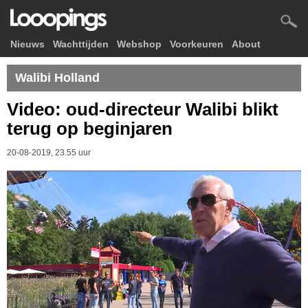
Nieuws
Wachttijden
Webshop
Voorkeuren
About
Walibi Holland
Video: oud-directeur Walibi blikt
terug op beginjaren
20-08-2019, 23.55 uur