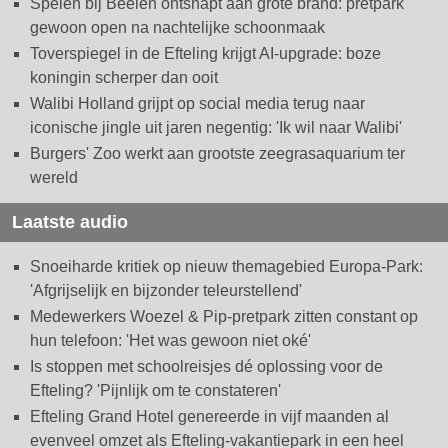
Spelen bij Beelen ontsnapt aan grote brand: pretpark
gewoon open na nachtelijke schoonmaak
Toverspiegel in de Efteling krijgt AI-upgrade: boze
koningin scherper dan ooit
Walibi Holland grijpt op social media terug naar
iconische jingle uit jaren negentig: 'Ik wil naar Walibi'
Burgers' Zoo werkt aan grootste zeegrasaquarium ter
wereld
Laatste audio
Snoeiharde kritiek op nieuw themagebied Europa-Park:
'Afgrijselijk en bijzonder teleurstellend'
Medewerkers Woezel & Pip-pretpark zitten constant op
hun telefoon: 'Het was gewoon niet oké'
Is stoppen met schoolreisjes dé oplossing voor de
Efteling? 'Pijnlijk om te constateren'
Efteling Grand Hotel genereerde in vijf maanden al
evenveel omzet als Efteling-vakantiepark in een heel