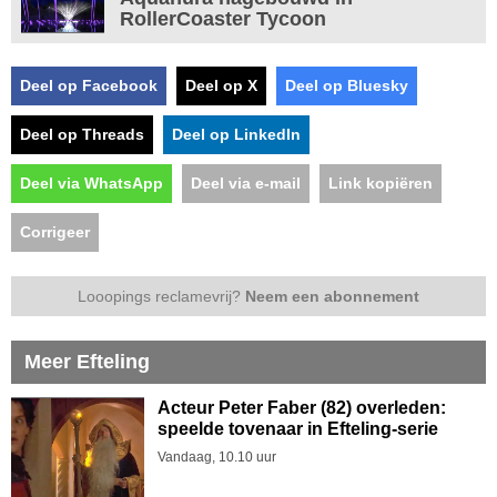
RollerCoaster Tycoon
Deel op Facebook
Deel op X
Deel op Bluesky
Deel op Threads
Deel op LinkedIn
Deel via WhatsApp
Deel via e-mail
Link kopiëren
Corrigeer
Looopings reclamevrij?
Neem een abonnement
Meer Efteling
Acteur Peter Faber (82) overleden:
speelde tovenaar in Efteling-serie
Vandaag, 10.10 uur