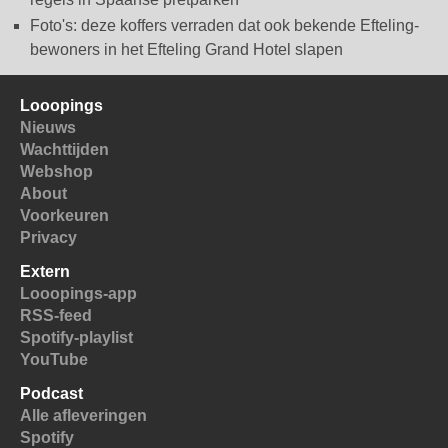
Foto's: deze koffers verraden dat ook bekende Efteling-
bewoners in het Efteling Grand Hotel slapen
Looopings
Nieuws
Wachttijden
Webshop
About
Voorkeuren
Privacy
Extern
Looopings-app
RSS-feed
Spotify-playlist
YouTube
Podcast
Alle afleveringen
Spotify