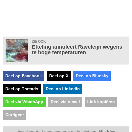
ZIE OOK
Efteling annuleert Raveleijn wegens
te hoge temperaturen
Deel op Facebook
Deel op X
Deel op Bluesky
Deel op Threads
Deel op LinkedIn
Deel via WhatsApp
Deel via e-mail
Link kopiëren
Corrigeer
Installeer de Looopings-app op je telefoon:
klik hier