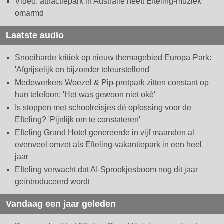
Video: attractiepark in Australië heeft Efteling-muziek
omarmd
Laatste audio
Snoeiharde kritiek op nieuw themagebied Europa-Park:
'Afgrijselijk en bijzonder teleurstellend'
Medewerkers Woezel & Pip-pretpark zitten constant op
hun telefoon: 'Het was gewoon niet oké'
Is stoppen met schoolreisjes dé oplossing voor de
Efteling? 'Pijnlijk om te constateren'
Efteling Grand Hotel genereerde in vijf maanden al
evenveel omzet als Efteling-vakantiepark in een heel
jaar
Efteling verwacht dat AI-Sprookjesboom nog dit jaar
geïntroduceerd wordt
Vandaag een jaar geleden