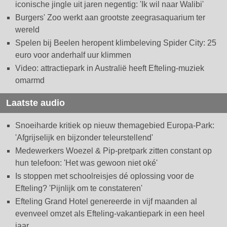
iconische jingle uit jaren negentig: 'Ik wil naar Walibi'
Burgers' Zoo werkt aan grootste zeegrasaquarium ter
wereld
Spelen bij Beelen heropent klimbeleving Spider City: 25
euro voor anderhalf uur klimmen
Video: attractiepark in Australië heeft Efteling-muziek
omarmd
Laatste audio
Snoeiharde kritiek op nieuw themagebied Europa-Park:
'Afgrijselijk en bijzonder teleurstellend'
Medewerkers Woezel & Pip-pretpark zitten constant op
hun telefoon: 'Het was gewoon niet oké'
Is stoppen met schoolreisjes dé oplossing voor de
Efteling? 'Pijnlijk om te constateren'
Efteling Grand Hotel genereerde in vijf maanden al
evenveel omzet als Efteling-vakantiepark in een heel
jaar