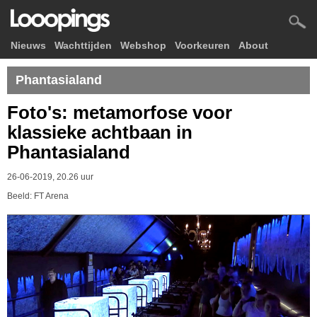
Nieuws
Wachttijden
Webshop
Voorkeuren
About
Phantasialand
Foto's: metamorfose voor
klassieke achtbaan in
Phantasialand
26-06-2019, 20.26 uur
Beeld: FT Arena